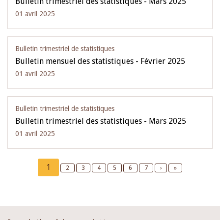
Bulletin trimestriel des statistiques - Mars 2025
01 avril 2025
Bulletin trimestriel de statistiques
Bulletin mensuel des statistiques - Février 2025
01 avril 2025
Bulletin trimestriel de statistiques
Bulletin trimestriel des statistiques - Mars 2025
01 avril 2025
Pagination
Current
1
Page
2
Page
3
Page
4
Page
5
Page
6
Page
7
Next
›
Last
»
page
page
page