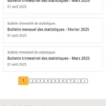
Bulletin trimestriel des statistiques - Mars 2025
01 avril 2025
Bulletin trimestriel de statistiques
Bulletin mensuel des statistiques - Février 2025
01 avril 2025
Bulletin trimestriel de statistiques
Bulletin trimestriel des statistiques - Mars 2025
01 avril 2025
Pagination
Current
1
Page
2
Page
3
Page
4
Page
5
Page
6
Page
7
Next
›
Last
»
page
page
page