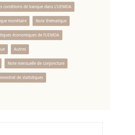
es conditions de banque dans L‘UEMOA
tique monétaire
Note thématique
istiques économiques de l‘UEMOA
que
Autres
Note mensuelle de conjoncture
rimestriel de statistiques