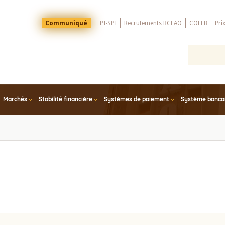
Menu
Communiqué
PI-SPI
Recrutements BCEAO
COFEB
Pri
Top
Marchés
Stabilité financière
Systèmes de paiement
Système bancair