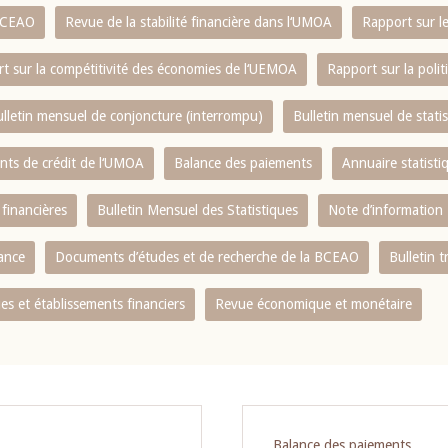
 BCEAO
Revue de la stabilité financière dans l‘UMOA
Rapport sur l
t sur la compétitivité des économies de l‘UEMOA
Rapport sur la poli
lletin mensuel de conjoncture (interrompu)
Bulletin mensuel de stat
ents de crédit de l‘UMOA
Balance des paiements
Annuaire statisti
 financières
Bulletin Mensuel des Statistiques
Note d’information
nance
Documents d’études et de recherche de la BCEAO
Bulletin t
s et établissements financiers
Revue économique et monétaire
Balance des paiements