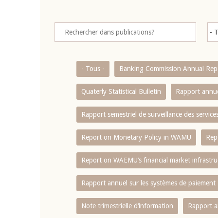
- Tous -
Banking Commission Annual Rep
Quaterly Statistical Bulletin
Rapport annue
Rapport semestriel de surveillance des servic
Report on Monetary Policy in WAMU
Rep
Report on WAEMU’s financial market infrastru
Rapport annuel sur les systèmes de paiement
Note trimestrielle d‘information
Rapport a