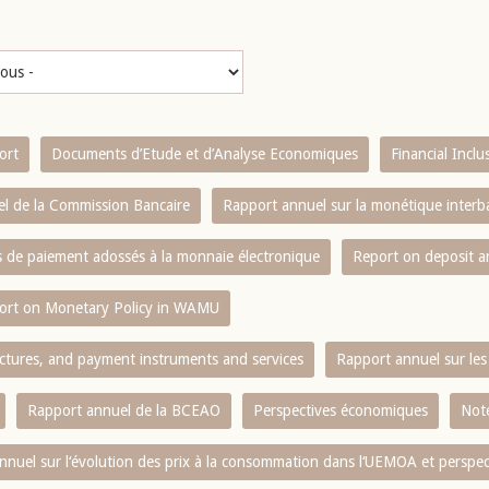
ort
Documents d’Etude et d’Analyse Economiques
Financial Incl
l de la Commission Bancaire
Rapport annuel sur la monétique inter
es de paiement adossés à la monnaie électronique
Report on deposit 
ort on Monetary Policy in WAMU
ctures, and payment instruments and services
Rapport annuel sur les 
Rapport annuel de la BCEAO
Perspectives économiques
Note
nnuel sur l‘évolution des prix à la consommation dans l‘UEMOA et perspec