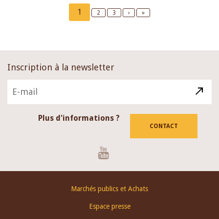
Pagination
Current
1
Page
2
Page
3
Next
›
Last
»
page
page
page
Inscription à la newsletter
Plus d'informations ?
CONTACT
Youtube
Footer
Marchés publics et Achats
menu
Espace presse