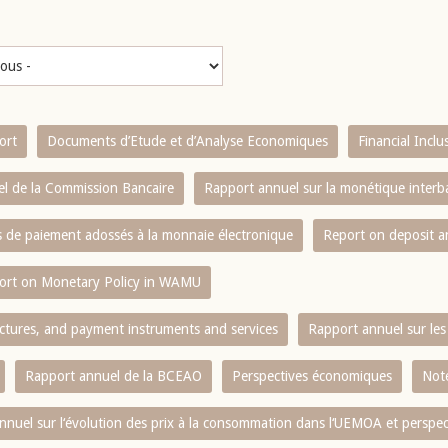
ort
Documents d’Etude et d’Analyse Economiques
Financial Incl
l de la Commission Bancaire
Rapport annuel sur la monétique inter
es de paiement adossés à la monnaie électronique
Report on deposit 
ort on Monetary Policy in WAMU
ctures, and payment instruments and services
Rapport annuel sur les 
Rapport annuel de la BCEAO
Perspectives économiques
Note
nnuel sur l‘évolution des prix à la consommation dans l‘UEMOA et perspec