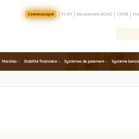
Menu
Communiqué
PI-SPI
Recrutements BCEAO
COFEB
Pri
Top
Marchés
Stabilité financière
Systèmes de paiement
Système bancair