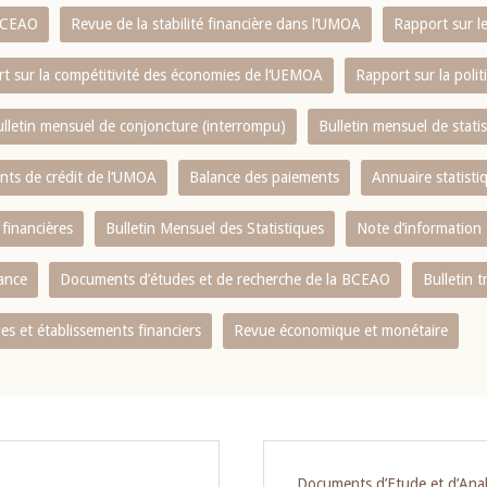
 BCEAO
Revue de la stabilité financière dans l‘UMOA
Rapport sur l
t sur la compétitivité des économies de l‘UEMOA
Rapport sur la poli
lletin mensuel de conjoncture (interrompu)
Bulletin mensuel de stat
ents de crédit de l‘UMOA
Balance des paiements
Annuaire statisti
 financières
Bulletin Mensuel des Statistiques
Note d’information
nance
Documents d’études et de recherche de la BCEAO
Bulletin t
s et établissements financiers
Revue économique et monétaire
Documents d’Etude et d’Ana