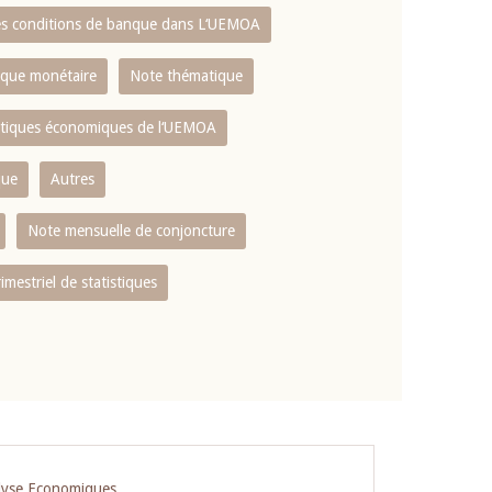
es conditions de banque dans L‘UEMOA
tique monétaire
Note thématique
istiques économiques de l‘UEMOA
que
Autres
Note mensuelle de conjoncture
rimestriel de statistiques
lyse Economiques