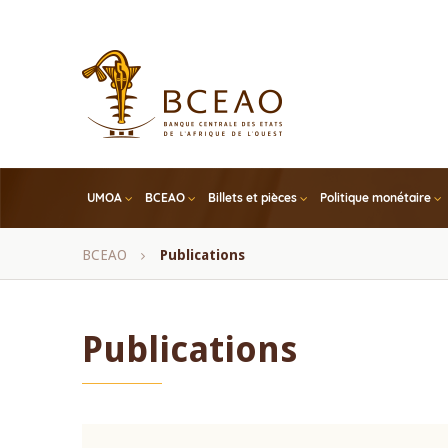
Skip
to
main
content
UMOA
BCEAO
Billets et pièces
Politique monétaire
Fil
BCEAO
Publications
d'Ariane
Publications