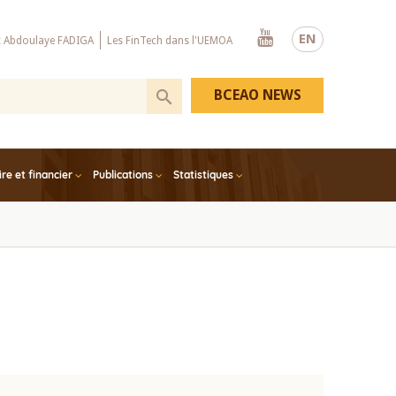
Youtube
EN
x Abdoulaye FADIGA
Les FinTech dans l'UEMOA
BCEAO NEWS
e et financier
Publications
Statistiques