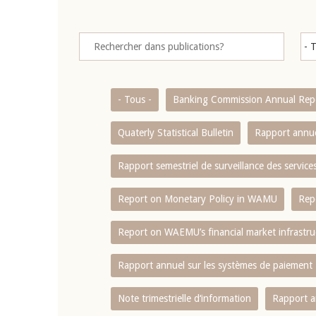
- Tous -
Banking Commission Annual Rep
Quaterly Statistical Bulletin
Rapport annue
Rapport semestriel de surveillance des servic
Report on Monetary Policy in WAMU
Rep
Report on WAEMU’s financial market infrastru
Rapport annuel sur les systèmes de paiement
Note trimestrielle d‘information
Rapport a