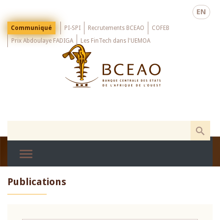
Skip
EN
to
main
Menu
Communiqué
PI-SPI
Recrutements BCEAO
COFEB
Top
content
Prix Abdoulaye FADIGA
Les FinTech dans l'UEMOA
Publications