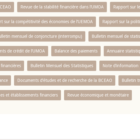
 BCEAO
Revue de la stabilité financière dans l‘UMOA
Rapport sur l
t sur la compétitivité des économies de l‘UEMOA
Rapport sur la poli
lletin mensuel de conjoncture (interrompu)
Bulletin mensuel de stat
ents de crédit de l‘UMOA
Balance des paiements
Annuaire statisti
 financières
Bulletin Mensuel des Statistiques
Note d’information
nance
Documents d’études et de recherche de la BCEAO
Bulletin t
s et établissements financiers
Revue économique et monétaire