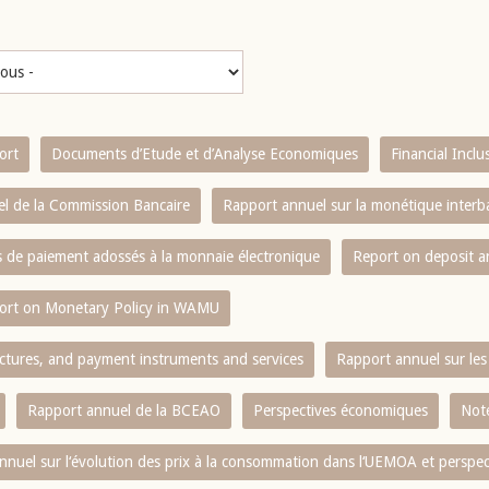
ort
Documents d’Etude et d’Analyse Economiques
Financial Incl
l de la Commission Bancaire
Rapport annuel sur la monétique inter
es de paiement adossés à la monnaie électronique
Report on deposit 
ort on Monetary Policy in WAMU
ctures, and payment instruments and services
Rapport annuel sur les 
Rapport annuel de la BCEAO
Perspectives économiques
Note
nnuel sur l‘évolution des prix à la consommation dans l‘UEMOA et perspec