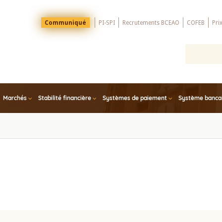
Menu
Communiqué
PI-SPI
Recrutements BCEAO
COFEB
Pri
Top
Marchés
Stabilité financière
Systèmes de paiement
Système bancair