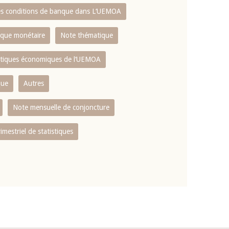
es conditions de banque dans L‘UEMOA
tique monétaire
Note thématique
istiques économiques de l‘UEMOA
que
Autres
Note mensuelle de conjoncture
rimestriel de statistiques