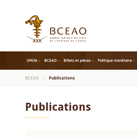
Skip
to
main
content
UMOA
BCEAO
Billets et pièces
Politique monétaire
Fil
BCEAO
Publications
d'Ariane
Publications