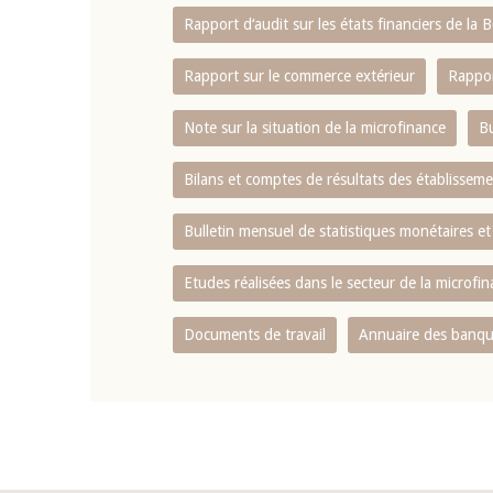
Rapport d‘audit sur les états financiers de la
Rapport sur le commerce extérieur
Rappor
Note sur la situation de la microfinance
Bu
Bilans et comptes de résultats des établissem
Bulletin mensuel de statistiques monétaires et
Etudes réalisées dans le secteur de la microfi
Documents de travail
Annuaire des banque