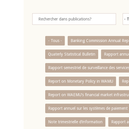
- Tous -
Banking Commission Annual Rep
Quaterly Statistical Bulletin
Rapport annue
Rapport semestriel de surveillance des servic
Report on Monetary Policy in WAMU
Rep
Report on WAEMU’s financial market infrastru
Rapport annuel sur les systèmes de paiement
Note trimestrielle d‘information
Rapport a