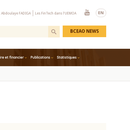
Youtube
EN
x Abdoulaye FADIGA
Les FinTech dans l'UEMOA
BCEAO NEWS
e et financier
Publications
Statistiques