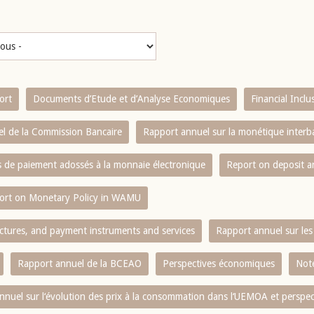
ort
Documents d’Etude et d’Analyse Economiques
Financial Incl
l de la Commission Bancaire
Rapport annuel sur la monétique inter
es de paiement adossés à la monnaie électronique
Report on deposit 
ort on Monetary Policy in WAMU
ctures, and payment instruments and services
Rapport annuel sur les 
Rapport annuel de la BCEAO
Perspectives économiques
Note
nnuel sur l‘évolution des prix à la consommation dans l‘UEMOA et perspec