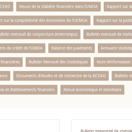
 BCEAO
Revue de la stabilité financière dans l‘UMOA
Rapport sur l
t sur la compétitivité des économies de l‘UEMOA
Rapport sur la poli
lletin mensuel de conjoncture (interrompu)
Bulletin mensuel de stat
ents de crédit de l‘UMOA
Balance des paiements
Annuaire statisti
 financières
Bulletin Mensuel des Statistiques
Note d’information
nance
Documents d’études et de recherche de la BCEAO
Bulletin t
s et établissements financiers
Revue économique et monétaire
Bulletin trimestriel de statist