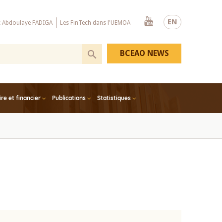
Youtube
EN
x Abdoulaye FADIGA
Les FinTech dans l'UEMOA
BCEAO NEWS
e et financier
Publications
Statistiques