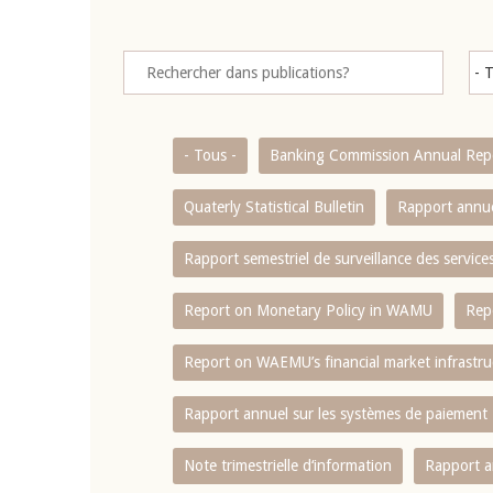
- Tous -
Banking Commission Annual Rep
Quaterly Statistical Bulletin
Rapport annue
Rapport semestriel de surveillance des servic
Report on Monetary Policy in WAMU
Rep
Report on WAEMU’s financial market infrastru
Rapport annuel sur les systèmes de paiement
Note trimestrielle d‘information
Rapport a