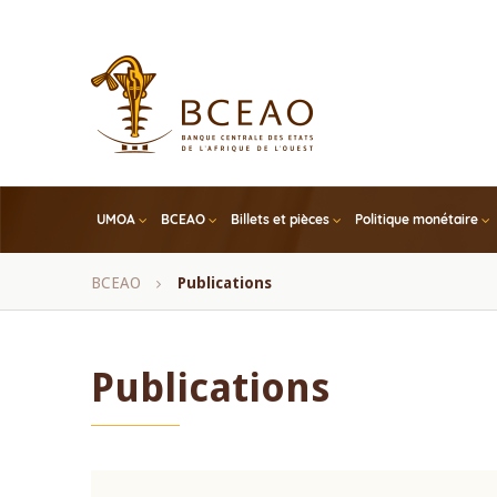
Skip
to
main
content
UMOA
BCEAO
Billets et pièces
Politique monétaire
Fil
BCEAO
Publications
d'Ariane
Publications