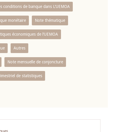
es conditions de banque dans L‘UEMOA
tique monétaire
Note thématique
istiques économiques de l‘UEMOA
que
Autres
Note mensuelle de conjoncture
rimestriel de statistiques
iques