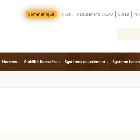
Menu
Communiqué
PI-SPI
Recrutements BCEAO
COFEB
Pri
Top
Marchés
Stabilité financière
Systèmes de paiement
Système bancair