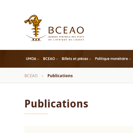
Skip
to
main
content
UMOA
BCEAO
Billets et pièces
Politique monétaire
Fil
BCEAO
Publications
d'Ariane
Publications