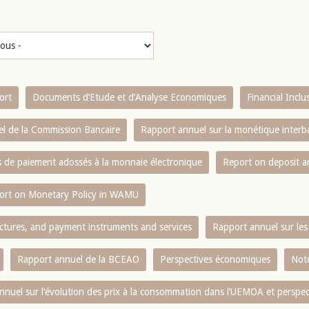
ort
Documents d’Etude et d’Analyse Economiques
Financial Incl
l de la Commission Bancaire
Rapport annuel sur la monétique inter
es de paiement adossés à la monnaie électronique
Report on deposit 
ort on Monetary Policy in WAMU
ctures, and payment instruments and services
Rapport annuel sur les 
Rapport annuel de la BCEAO
Perspectives économiques
Note
nnuel sur l‘évolution des prix à la consommation dans l‘UEMOA et perspec