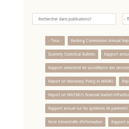
- Tous -
Banking Commission Annual Rep
Quaterly Statistical Bulletin
Rapport annue
Rapport semestriel de surveillance des servic
Report on Monetary Policy in WAMU
Rep
Report on WAEMU’s financial market infrastru
Rapport annuel sur les systèmes de paiement
Note trimestrielle d‘information
Rapport a