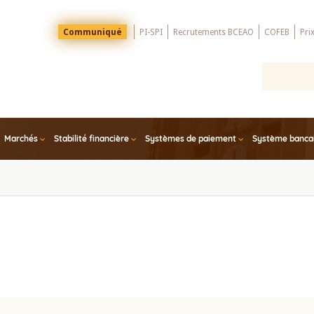
Menu
Communiqué
PI-SPI
Recrutements BCEAO
COFEB
Pri
Top
Marchés
Stabilité financière
Systèmes de paiement
Système bancair