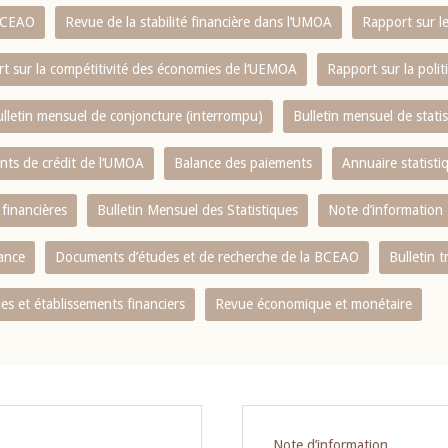
 BCEAO
Revue de la stabilité financière dans l‘UMOA
Rapport sur l
t sur la compétitivité des économies de l‘UEMOA
Rapport sur la poli
lletin mensuel de conjoncture (interrompu)
Bulletin mensuel de stat
ents de crédit de l‘UMOA
Balance des paiements
Annuaire statisti
 financières
Bulletin Mensuel des Statistiques
Note d’information
nance
Documents d’études et de recherche de la BCEAO
Bulletin t
s et établissements financiers
Revue économique et monétaire
Note d’information