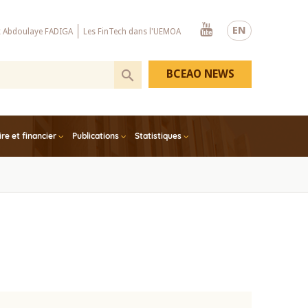
Youtube
EN
x Abdoulaye FADIGA
Les FinTech dans l'UEMOA
BCEAO NEWS
e et financier
Publications
Statistiques