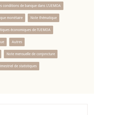
es conditions de banque dans L‘UEMOA
tique monétaire
Note thématique
istiques économiques de l‘UEMOA
que
Autres
Note mensuelle de conjoncture
rimestriel de statistiques