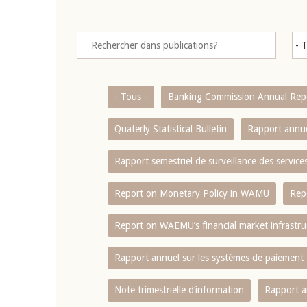
- Tous -
Banking Commission Annual Rep
Quaterly Statistical Bulletin
Rapport annue
Rapport semestriel de surveillance des servic
Report on Monetary Policy in WAMU
Rep
Report on WAEMU’s financial market infrastru
Rapport annuel sur les systèmes de paiement
Note trimestrielle d‘information
Rapport a