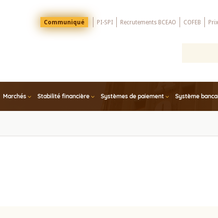
Menu
Communiqué
PI-SPI
Recrutements BCEAO
COFEB
Pri
Top
Marchés
Stabilité financière
Systèmes de paiement
Système bancair