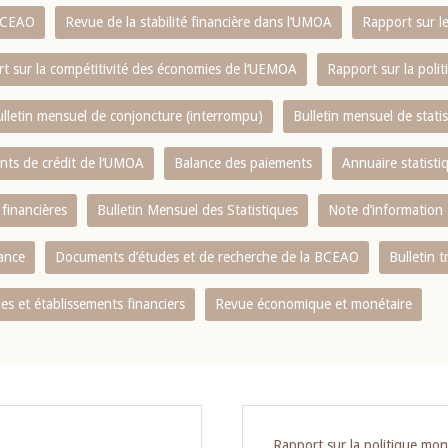
 BCEAO
Revue de la stabilité financière dans l‘UMOA
Rapport sur l
t sur la compétitivité des économies de l‘UEMOA
Rapport sur la poli
lletin mensuel de conjoncture (interrompu)
Bulletin mensuel de stat
ents de crédit de l‘UMOA
Balance des paiements
Annuaire statisti
 financières
Bulletin Mensuel des Statistiques
Note d’information
nance
Documents d’études et de recherche de la BCEAO
Bulletin t
s et établissements financiers
Revue économique et monétaire
Rapport sur la politique mon