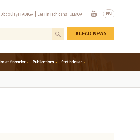
Youtube
EN
x Abdoulaye FADIGA
Les FinTech dans l'UEMOA
BCEAO NEWS
e et financier
Publications
Statistiques