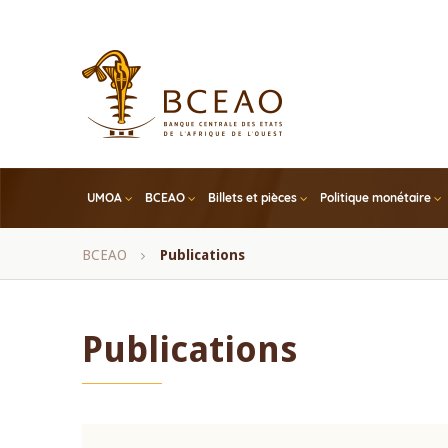
Skip
to
main
content
UMOA
BCEAO
Billets et pièces
Politique monétaire
Fil
BCEAO
Publications
d'Ariane
Publications