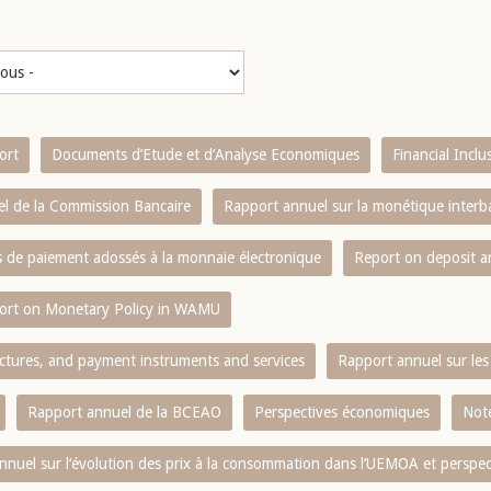
ort
Documents d’Etude et d’Analyse Economiques
Financial Incl
l de la Commission Bancaire
Rapport annuel sur la monétique inter
es de paiement adossés à la monnaie électronique
Report on deposit 
ort on Monetary Policy in WAMU
ctures, and payment instruments and services
Rapport annuel sur les 
Rapport annuel de la BCEAO
Perspectives économiques
Note
nnuel sur l‘évolution des prix à la consommation dans l‘UEMOA et perspec