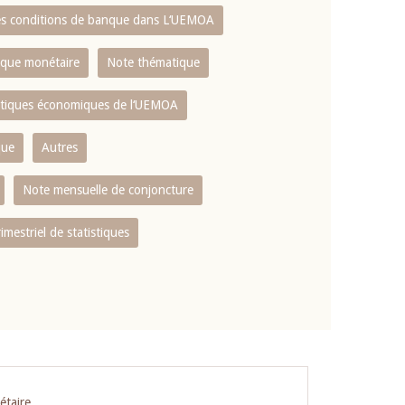
es conditions de banque dans L‘UEMOA
tique monétaire
Note thématique
istiques économiques de l‘UEMOA
que
Autres
Note mensuelle de conjoncture
rimestriel de statistiques
étaire