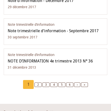
Note d’information - Décembre 2017
29 décembre 2017
Note trimestrielle d‘information
Note trimestrielle d’information - Septembre 2017
30 septembre 2017
Note trimestrielle d‘information
NOTE D’INFORMATION 4e trimestre 2013 N° 36
31 décembre 2013
Pagination
Current
1
Page
2
Page
3
Page
4
Page
5
Page
6
Next
›
Last
»
page
page
page