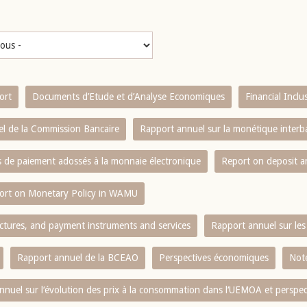
ort
Documents d’Etude et d’Analyse Economiques
Financial Incl
l de la Commission Bancaire
Rapport annuel sur la monétique inter
es de paiement adossés à la monnaie électronique
Report on deposit 
ort on Monetary Policy in WAMU
ctures, and payment instruments and services
Rapport annuel sur les 
Rapport annuel de la BCEAO
Perspectives économiques
Note
nnuel sur l‘évolution des prix à la consommation dans l‘UEMOA et perspec