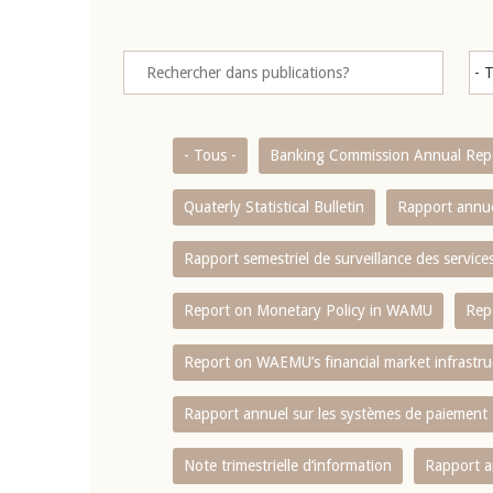
- Tous -
Banking Commission Annual Rep
Quaterly Statistical Bulletin
Rapport annue
Rapport semestriel de surveillance des servic
Report on Monetary Policy in WAMU
Rep
Report on WAEMU’s financial market infrastru
Rapport annuel sur les systèmes de paiement
Note trimestrielle d‘information
Rapport a