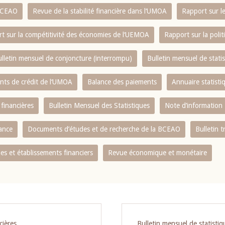
 BCEAO
Revue de la stabilité financière dans l‘UMOA
Rapport sur l
t sur la compétitivité des économies de l‘UEMOA
Rapport sur la poli
lletin mensuel de conjoncture (interrompu)
Bulletin mensuel de stat
ents de crédit de l‘UMOA
Balance des paiements
Annuaire statisti
 financières
Bulletin Mensuel des Statistiques
Note d’information
nance
Documents d’études et de recherche de la BCEAO
Bulletin t
s et établissements financiers
Revue économique et monétaire
cières
Bulletin mensuel de statistiq