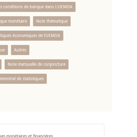
es conditions de banque dans L‘UEMOA
tique monétaire
Note thématique
istiques économiques de l‘UEMOA
que
Autres
Note mensuelle de conjoncture
rimestriel de statistiques
ues monétaires et financières