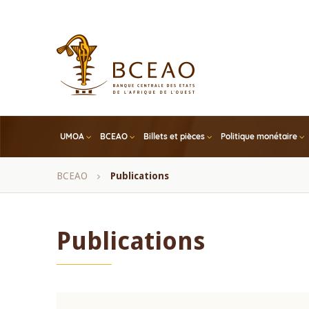
Skip
to
main
content
UMOA
BCEAO
Billets et pièces
Politique monétaire
Fil
BCEAO
Publications
d'Ariane
Publications