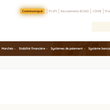
Menu
Communiqué
PI-SPI
Recrutements BCEAO
COFEB
Pri
Top
Marchés
Stabilité financière
Systèmes de paiement
Système bancair