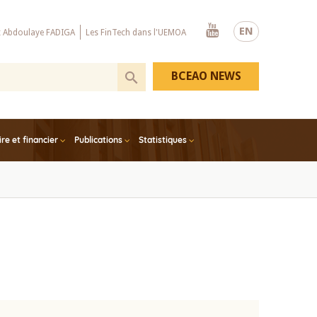
Youtube
EN
x Abdoulaye FADIGA
Les FinTech dans l'UEMOA
BCEAO NEWS
e et financier
Publications
Statistiques