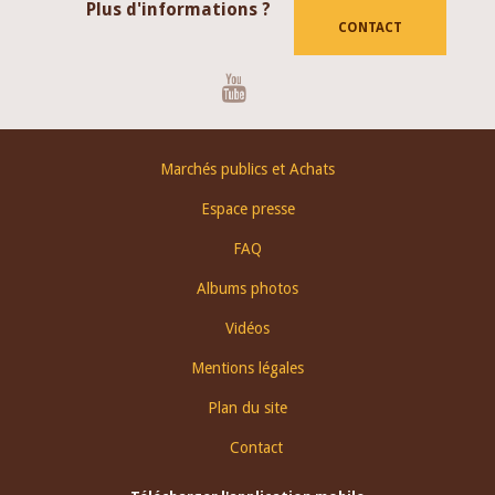
Plus d'informations ?
CONTACT
Youtube
Footer
Marchés publics et Achats
menu
Espace presse
FAQ
Albums photos
Vidéos
Mentions légales
Plan du site
Contact