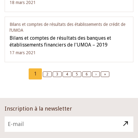
18 mars 2021
Bilans et comptes de résultats des établissements de crédit de
l‘UMOA
Bilans et comptes de résultats des banques et
établissements financiers de l'UMOA – 2019
17 mars 2021
Pagination
Current
1
Page
2
Page
3
Page
4
Page
5
Page
6
Next
›
Last
»
page
page
page
Inscription à la newsletter