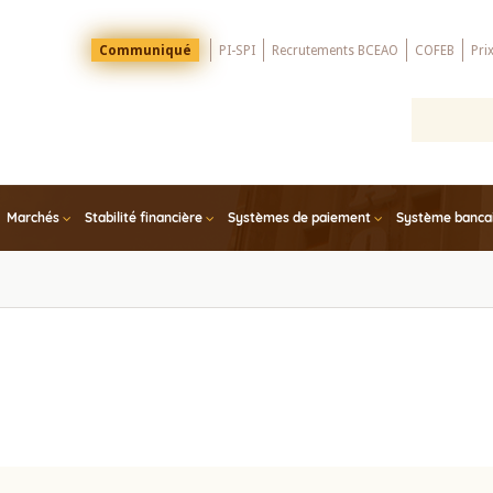
Menu
Communiqué
PI-SPI
Recrutements BCEAO
COFEB
Pri
Top
Marchés
Stabilité financière
Systèmes de paiement
Système bancair