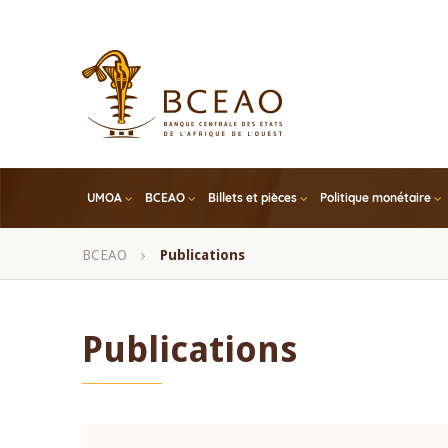
Skip
to
main
content
UMOA
BCEAO
Billets et pièces
Politique monétaire
Fil
BCEAO
Publications
d'Ariane
Publications