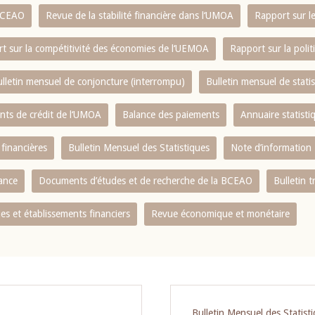
 BCEAO
Revue de la stabilité financière dans l‘UMOA
Rapport sur l
t sur la compétitivité des économies de l‘UEMOA
Rapport sur la poli
lletin mensuel de conjoncture (interrompu)
Bulletin mensuel de stat
ents de crédit de l‘UMOA
Balance des paiements
Annuaire statisti
 financières
Bulletin Mensuel des Statistiques
Note d’information
nance
Documents d’études et de recherche de la BCEAO
Bulletin t
s et établissements financiers
Revue économique et monétaire
Bulletin Mensuel des Statist