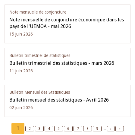
Note mensuelle de conjoncture
Note mensuelle de conjoncture économique dans les
pays de l'UEMOA - mai 2026
15 juin 2026
Bulletin trimestriel de statistiques
Bulletin trimestriel des statistiques - mars 2026
11 juin 2026
Bulletin Mensuel des Statistiques
Bulletin mensuel des statistiques - Avril 2026
02 juin 2026
Pagination
Current
1
Page
2
Page
3
Page
4
Page
5
Page
6
Page
7
Page
8
Page
9
…
Next
›
Last
»
page
page
page