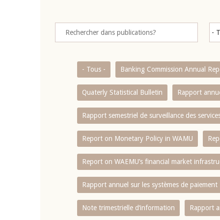
- Tous -
Banking Commission Annual Rep
Quaterly Statistical Bulletin
Rapport annue
Rapport semestriel de surveillance des servic
Report on Monetary Policy in WAMU
Rep
Report on WAEMU’s financial market infrastru
Rapport annuel sur les systèmes de paiement
Note trimestrielle d‘information
Rapport a