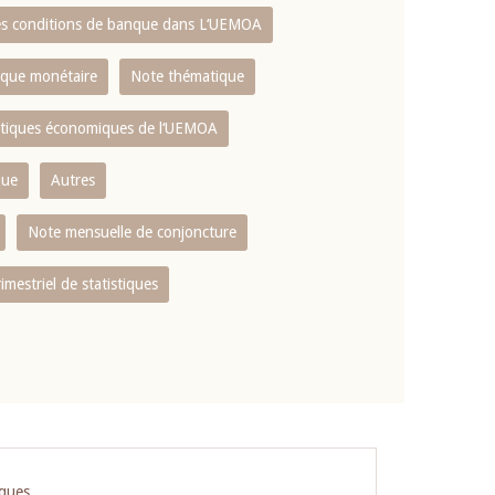
es conditions de banque dans L‘UEMOA
tique monétaire
Note thématique
istiques économiques de l‘UEMOA
que
Autres
Note mensuelle de conjoncture
rimestriel de statistiques
iques