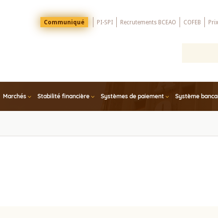
Menu
Communiqué
PI-SPI
Recrutements BCEAO
COFEB
Pri
Top
Marchés
Stabilité financière
Systèmes de paiement
Système bancair