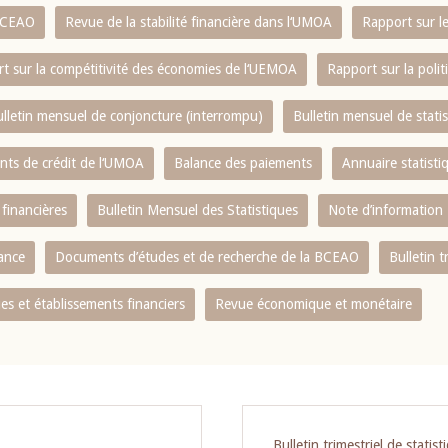
 BCEAO
Revue de la stabilité financière dans l‘UMOA
Rapport sur l
t sur la compétitivité des économies de l‘UEMOA
Rapport sur la poli
lletin mensuel de conjoncture (interrompu)
Bulletin mensuel de stat
ents de crédit de l‘UMOA
Balance des paiements
Annuaire statisti
 financières
Bulletin Mensuel des Statistiques
Note d’information
nance
Documents d’études et de recherche de la BCEAO
Bulletin t
s et établissements financiers
Revue économique et monétaire
Bulletin trimestriel de statist