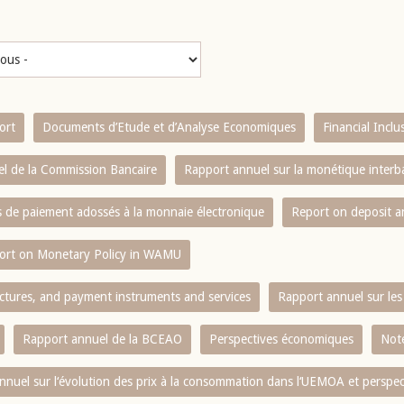
ort
Documents d’Etude et d’Analyse Economiques
Financial Incl
l de la Commission Bancaire
Rapport annuel sur la monétique inter
es de paiement adossés à la monnaie électronique
Report on deposit 
ort on Monetary Policy in WAMU
ctures, and payment instruments and services
Rapport annuel sur les 
Rapport annuel de la BCEAO
Perspectives économiques
Note
nnuel sur l‘évolution des prix à la consommation dans l‘UEMOA et perspec