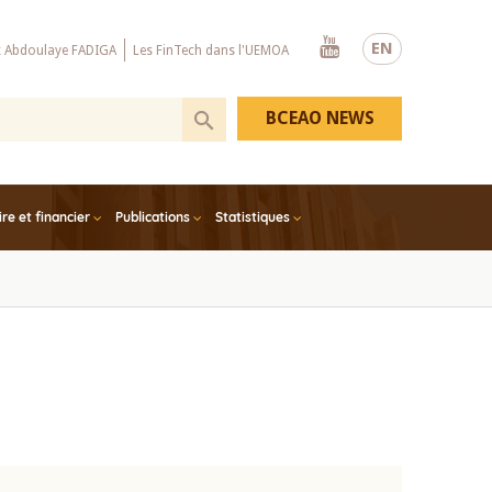
Youtube
EN
x Abdoulaye FADIGA
Les FinTech dans l'UEMOA
BCEAO NEWS
e et financier
Publications
Statistiques