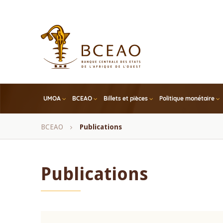
Skip
to
main
content
UMOA
BCEAO
Billets et pièces
Politique monétaire
Fil
BCEAO
Publications
d'Ariane
Publications