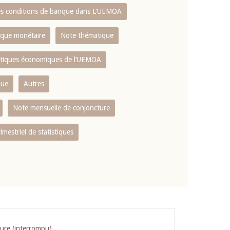
es conditions de banque dans L‘UEMOA
tique monétaire
Note thématique
istiques économiques de l‘UEMOA
que
Autres
Note mensuelle de conjoncture
rimestriel de statistiques
ture (interrompu)