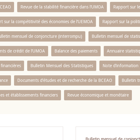
 BCEAO
Revue de la stabilité financière dans l‘UMOA
Rapport sur l
t sur la compétitivité des économies de l‘UEMOA
Rapport sur la poli
lletin mensuel de conjoncture (interrompu)
Bulletin mensuel de stat
ents de crédit de l‘UMOA
Balance des paiements
Annuaire statisti
 financières
Bulletin Mensuel des Statistiques
Note d’information
nance
Documents d’études et de recherche de la BCEAO
Bulletin t
s et établissements financiers
Revue économique et monétaire
Bulletin mensuel de conjonc