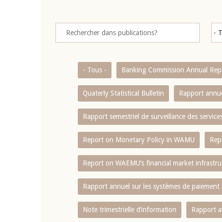
- Tous -
Banking Commission Annual Rep
Quaterly Statistical Bulletin
Rapport annue
Rapport semestriel de surveillance des servic
Report on Monetary Policy in WAMU
Rep
Report on WAEMU’s financial market infrastru
Rapport annuel sur les systèmes de paiement
Note trimestrielle d‘information
Rapport a