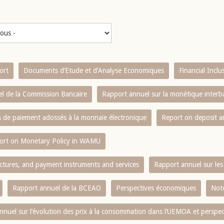
ort
Documents d’Etude et d’Analyse Economiques
Financial Incl
l de la Commission Bancaire
Rapport annuel sur la monétique inter
es de paiement adossés à la monnaie électronique
Report on deposit 
ort on Monetary Policy in WAMU
ctures, and payment instruments and services
Rapport annuel sur les 
Rapport annuel de la BCEAO
Perspectives économiques
Note
nnuel sur l‘évolution des prix à la consommation dans l‘UEMOA et perspec