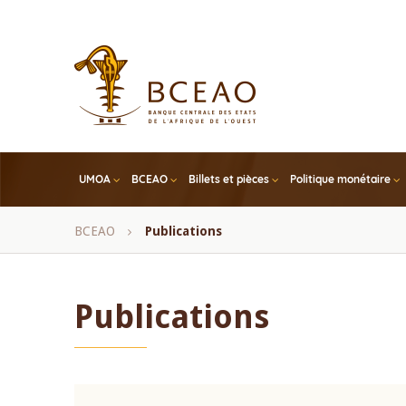
Skip
to
main
content
UMOA
BCEAO
Billets et pièces
Politique monétaire
Fil
BCEAO
Publications
d'Ariane
Publications