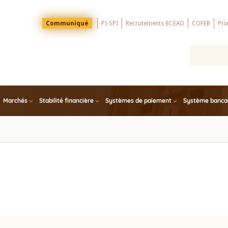
Menu
Communiqué
PI-SPI
Recrutements BCEAO
COFEB
Pri
Top
Marchés
Stabilité financière
Systèmes de paiement
Système bancair