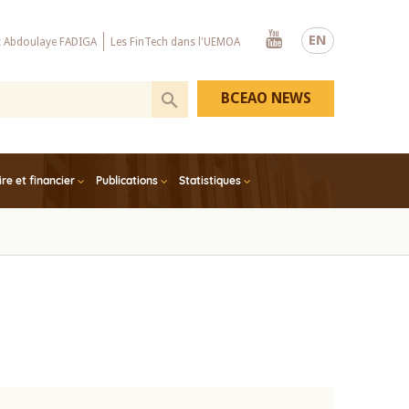
Youtube
EN
x Abdoulaye FADIGA
Les FinTech dans l'UEMOA
BCEAO NEWS
e et financier
Publications
Statistiques