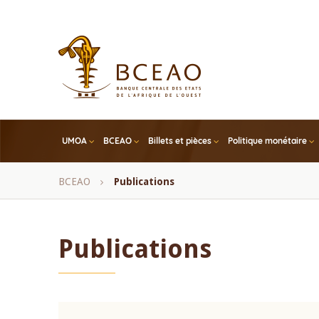
Skip
to
main
content
UMOA
BCEAO
Billets et pièces
Politique monétaire
Fil
BCEAO
Publications
d'Ariane
Publications