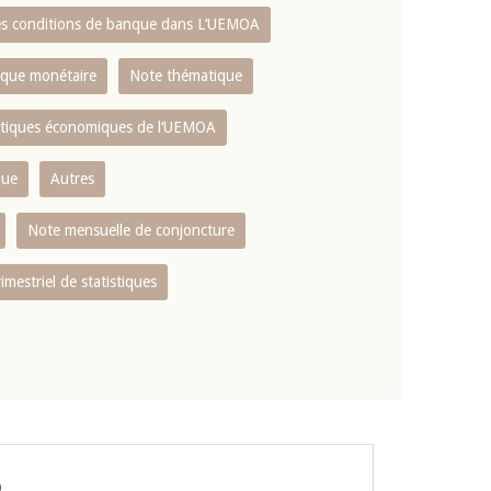
es conditions de banque dans L‘UEMOA
tique monétaire
Note thématique
istiques économiques de l‘UEMOA
que
Autres
Note mensuelle de conjoncture
rimestriel de statistiques
O