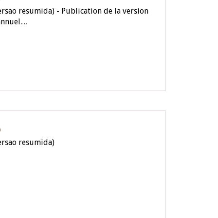
rsao resumida) - Publication de la version
 annuel…
O
ersao resumida)