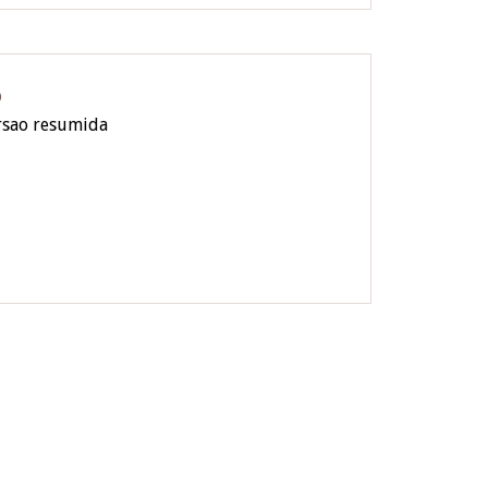
O
rsao resumida