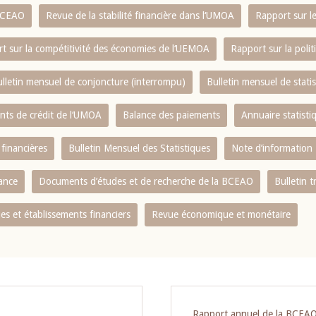
 BCEAO
Revue de la stabilité financière dans l‘UMOA
Rapport sur l
t sur la compétitivité des économies de l‘UEMOA
Rapport sur la poli
lletin mensuel de conjoncture (interrompu)
Bulletin mensuel de stat
ents de crédit de l‘UMOA
Balance des paiements
Annuaire statisti
 financières
Bulletin Mensuel des Statistiques
Note d’information
nance
Documents d’études et de recherche de la BCEAO
Bulletin t
s et établissements financiers
Revue économique et monétaire
Rapport annuel de la BCEA