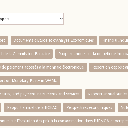
ort
Documents d’Etude et d’Analyse Economiques
Financial Incl
l de la Commission Bancaire
Rapport annuel sur la monétique inter
es de paiement adossés à la monnaie électronique
Report on deposit 
ort on Monetary Policy in WAMU
ctures, and payment instruments and services
Rapport annuel sur les 
Rapport annuel de la BCEAO
Perspectives économiques
Note
nnuel sur l‘évolution des prix à la consommation dans l‘UEMOA et perspec