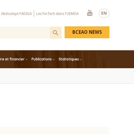
Youtube
EN
x Abdoulaye FADIGA
Les FinTech dans l'UEMOA
BCEAO NEWS
e et financier
Publications
Statistiques