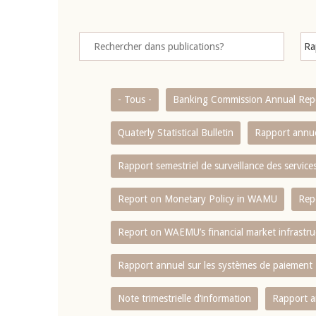
- Tous -
Banking Commission Annual Rep
Quaterly Statistical Bulletin
Rapport annue
Rapport semestriel de surveillance des servic
Report on Monetary Policy in WAMU
Rep
Report on WAEMU’s financial market infrastru
Rapport annuel sur les systèmes de paiement
Note trimestrielle d‘information
Rapport a