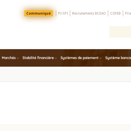
Menu
Communiqué
PI-SPI
Recrutements BCEAO
COFEB
Pri
Top
Marchés
Stabilité financière
Systèmes de paiement
Système bancair