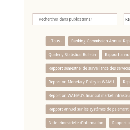
- Tous -
Banking Commission Annual Rep
Quaterly Statistical Bulletin
Rapport annue
Rapport semestriel de surveillance des servic
Report on Monetary Policy in WAMU
Rep
Report on WAEMU’s financial market infrastru
Rapport annuel sur les systèmes de paiement
Note trimestrielle d‘information
Rapport a