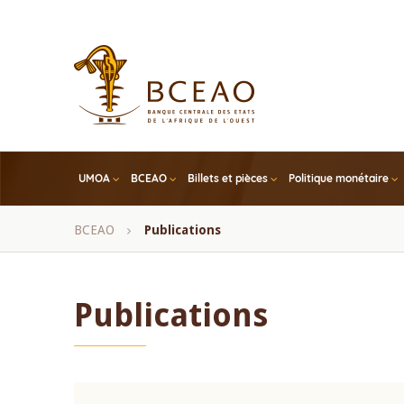
Skip
to
main
content
UMOA
BCEAO
Billets et pièces
Politique monétaire
Fil
BCEAO
Publications
d'Ariane
Publications