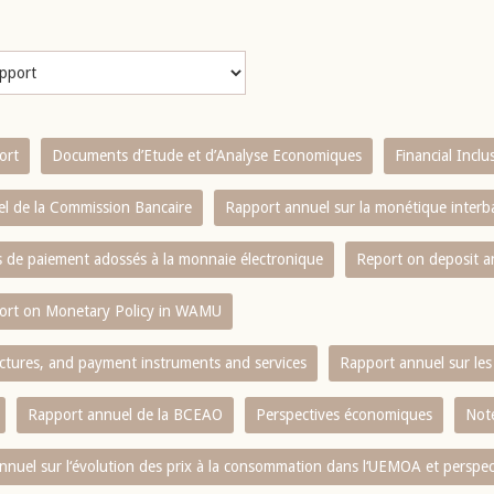
ort
Documents d’Etude et d’Analyse Economiques
Financial Incl
l de la Commission Bancaire
Rapport annuel sur la monétique inter
es de paiement adossés à la monnaie électronique
Report on deposit 
ort on Monetary Policy in WAMU
ctures, and payment instruments and services
Rapport annuel sur les 
Rapport annuel de la BCEAO
Perspectives économiques
Note
nnuel sur l‘évolution des prix à la consommation dans l‘UEMOA et perspec