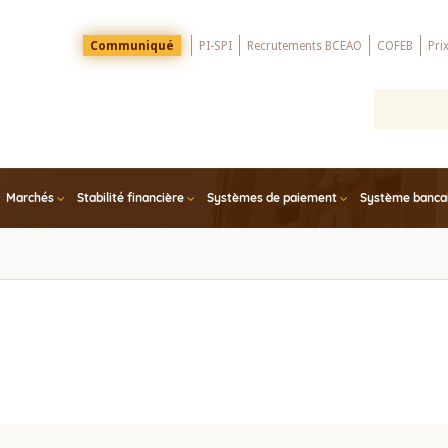
Menu
Communiqué
PI-SPI
Recrutements BCEAO
COFEB
Pri
Top
Marchés
Stabilité financière
Systèmes de paiement
Système bancair