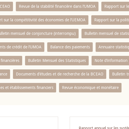
 BCEAO
Revue de la stabilité financière dans l‘UMOA
Rapport sur l
t sur la compétitivité des économies de l‘UEMOA
Rapport sur la poli
lletin mensuel de conjoncture (interrompu)
Bulletin mensuel de stat
ents de crédit de l‘UMOA
Balance des paiements
Annuaire statisti
 financières
Bulletin Mensuel des Statistiques
Note d’information
nance
Documents d’études et de recherche de la BCEAO
Bulletin t
s et établissements financiers
Revue économique et monétaire
O
Rapport annuel sur les syst