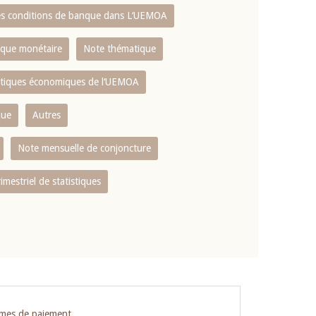
es conditions de banque dans L‘UEMOA
tique monétaire
Note thématique
istiques économiques de l‘UEMOA
que
Autres
Note mensuelle de conjoncture
rimestriel de statistiques
èmes de paiement