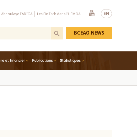
Youtube
EN
x Abdoulaye FADIGA
Les FinTech dans l'UEMOA
BCEAO NEWS
e et financier
Publications
Statistiques