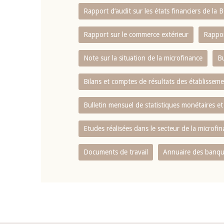
Rapport d‘audit sur les états financiers de la
Rapport sur le commerce extérieur
Rappor
Note sur la situation de la microfinance
Bu
Bilans et comptes de résultats des établissem
Bulletin mensuel de statistiques monétaires et
Etudes réalisées dans le secteur de la microfi
Documents de travail
Annuaire des banque