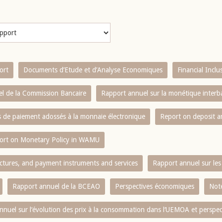
ort
Documents d’Etude et d’Analyse Economiques
Financial Incl
l de la Commission Bancaire
Rapport annuel sur la monétique inter
es de paiement adossés à la monnaie électronique
Report on deposit 
ort on Monetary Policy in WAMU
ctures, and payment instruments and services
Rapport annuel sur les 
Rapport annuel de la BCEAO
Perspectives économiques
Note
nnuel sur l‘évolution des prix à la consommation dans l‘UEMOA et perspec