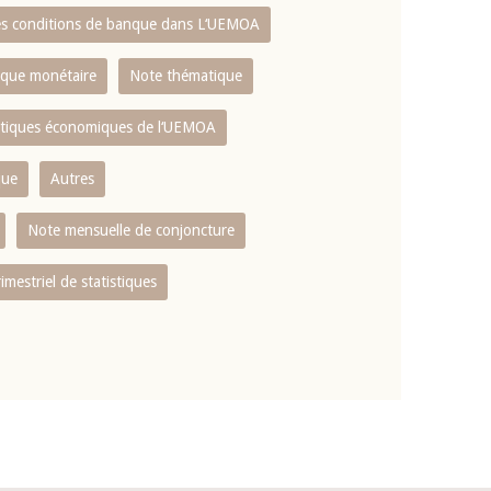
es conditions de banque dans L‘UEMOA
tique monétaire
Note thématique
istiques économiques de l‘UEMOA
que
Autres
Note mensuelle de conjoncture
rimestriel de statistiques