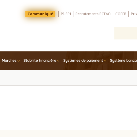
Menu
Communiqué
PI-SPI
Recrutements BCEAO
COFEB
Pri
Top
Marchés
Stabilité financière
Systèmes de paiement
Système bancair