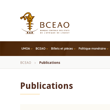
Skip
to
main
content
UMOA
BCEAO
Billets et pièces
Politique monétaire
Fil
BCEAO
Publications
d'Ariane
Publications