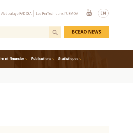
Youtube
EN
x Abdoulaye FADIGA
Les FinTech dans l'UEMOA
BCEAO NEWS
e et financier
Publications
Statistiques