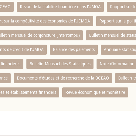
 BCEAO
Revue de la stabilité financière dans l‘UMOA
Rapport sur l
t sur la compétitivité des économies de l‘UEMOA
Rapport sur la poli
lletin mensuel de conjoncture (interrompu)
Bulletin mensuel de stat
ents de crédit de l‘UMOA
Balance des paiements
Annuaire statisti
 financières
Bulletin Mensuel des Statistiques
Note d’information
nance
Documents d’études et de recherche de la BCEAO
Bulletin t
s et établissements financiers
Revue économique et monétaire