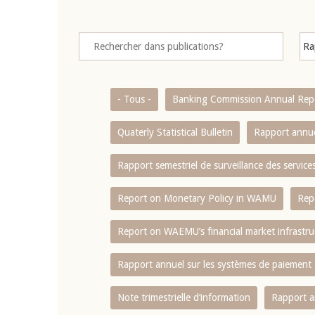
- Tous -
Banking Commission Annual Rep
Quaterly Statistical Bulletin
Rapport annue
Rapport semestriel de surveillance des servic
Report on Monetary Policy in WAMU
Rep
Report on WAEMU’s financial market infrastru
Rapport annuel sur les systèmes de paiement
Note trimestrielle d‘information
Rapport a