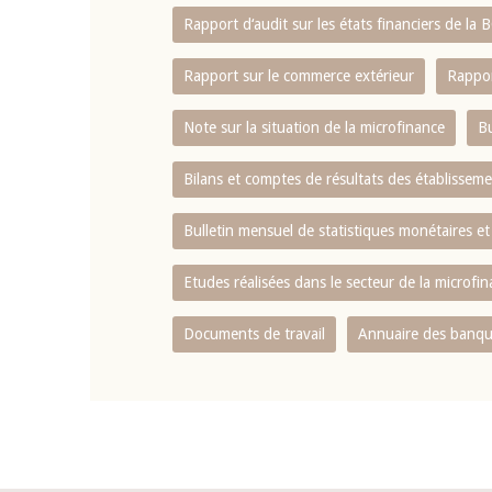
Rapport d‘audit sur les états financiers de la
Rapport sur le commerce extérieur
Rappor
Note sur la situation de la microfinance
Bu
Bilans et comptes de résultats des établissem
Bulletin mensuel de statistiques monétaires et
Etudes réalisées dans le secteur de la microfi
Documents de travail
Annuaire des banque