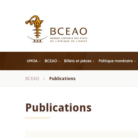
Skip
to
main
content
UMOA
BCEAO
Billets et pièces
Politique monétaire
Fil
BCEAO
Publications
d'Ariane
Publications