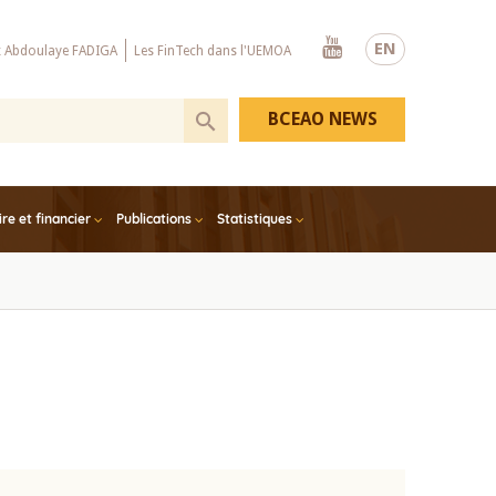
Youtube
EN
x Abdoulaye FADIGA
Les FinTech dans l'UEMOA
BCEAO NEWS
e et financier
Publications
Statistiques