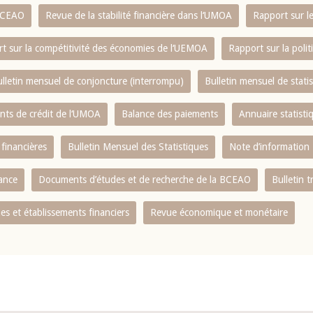
 BCEAO
Revue de la stabilité financière dans l‘UMOA
Rapport sur l
t sur la compétitivité des économies de l‘UEMOA
Rapport sur la poli
lletin mensuel de conjoncture (interrompu)
Bulletin mensuel de stat
ents de crédit de l‘UMOA
Balance des paiements
Annuaire statisti
 financières
Bulletin Mensuel des Statistiques
Note d’information
nance
Documents d’études et de recherche de la BCEAO
Bulletin t
s et établissements financiers
Revue économique et monétaire