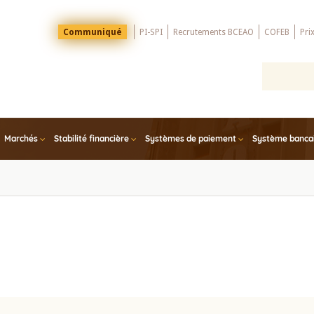
Menu
Communiqué
PI-SPI
Recrutements BCEAO
COFEB
Pri
Top
Marchés
Stabilité financière
Systèmes de paiement
Système bancair