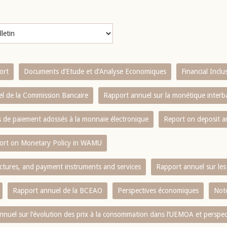
ort
Documents d’Etude et d’Analyse Economiques
Financial Incl
l de la Commission Bancaire
Rapport annuel sur la monétique inter
es de paiement adossés à la monnaie électronique
Report on deposit 
ort on Monetary Policy in WAMU
ctures, and payment instruments and services
Rapport annuel sur les 
Rapport annuel de la BCEAO
Perspectives économiques
Note
nnuel sur l‘évolution des prix à la consommation dans l‘UEMOA et perspec