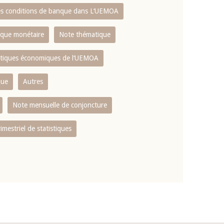
es conditions de banque dans L‘UEMOA
tique monétaire
Note thématique
istiques économiques de l‘UEMOA
que
Autres
Note mensuelle de conjoncture
rimestriel de statistiques