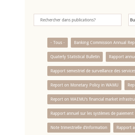
- Tous -
Banking Commission Annual Rep
Quaterly Statistical Bulletin
Rapport annue
Rapport semestriel de surveillance des servic
Report on Monetary Policy in WAMU
Rep
Report on WAEMU’s financial market infrastru
Rapport annuel sur les systèmes de paiement
Note trimestrielle d‘information
Rapport a