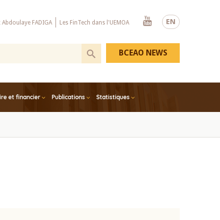
Youtube
EN
x Abdoulaye FADIGA
Les FinTech dans l'UEMOA
BCEAO NEWS
e et financier
Publications
Statistiques