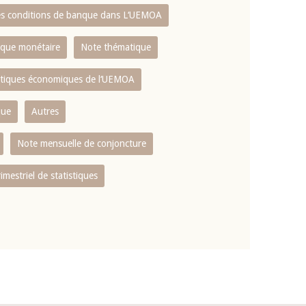
es conditions de banque dans L‘UEMOA
tique monétaire
Note thématique
istiques économiques de l‘UEMOA
que
Autres
Note mensuelle de conjoncture
rimestriel de statistiques