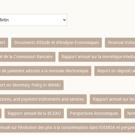
ort
Documents d’Etude et d’Analyse Economiques
Financial Incl
l de la Commission Bancaire
Rapport annuel sur la monétique inter
es de paiement adossés à la monnaie électronique
Report on deposit 
ort on Monetary Policy in WAMU
ctures, and payment instruments and services
Rapport annuel sur les 
Rapport annuel de la BCEAO
Perspectives économiques
Note
nnuel sur l‘évolution des prix à la consommation dans l‘UEMOA et perspec