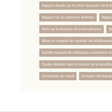
Rapport d‘audit sur les états financiers de la
Rapport sur le commerce extérieur
Rappor
Note sur la situation de la microfinance
Bu
Bilans et comptes de résultats des établissem
Bulletin mensuel de statistiques monétaires et
Etudes réalisées dans le secteur de la microfi
Documents de travail
Annuaire des banque