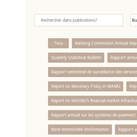
- Tous -
Banking Commission Annual Rep
Quaterly Statistical Bulletin
Rapport annue
Rapport semestriel de surveillance des servic
Report on Monetary Policy in WAMU
Rep
Report on WAEMU’s financial market infrastru
Rapport annuel sur les systèmes de paiement
Note trimestrielle d‘information
Rapport a