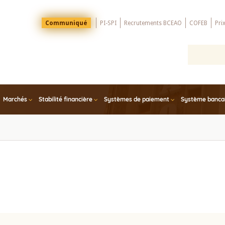
Menu
Communiqué
PI-SPI
Recrutements BCEAO
COFEB
Pri
Top
Marchés
Stabilité financière
Systèmes de paiement
Système bancair