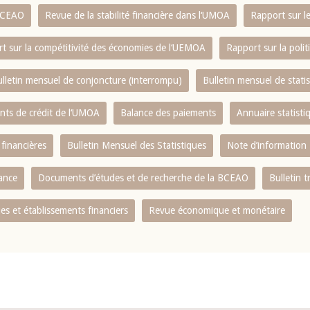
 BCEAO
Revue de la stabilité financière dans l‘UMOA
Rapport sur l
t sur la compétitivité des économies de l‘UEMOA
Rapport sur la poli
lletin mensuel de conjoncture (interrompu)
Bulletin mensuel de stat
ents de crédit de l‘UMOA
Balance des paiements
Annuaire statisti
 financières
Bulletin Mensuel des Statistiques
Note d’information
nance
Documents d’études et de recherche de la BCEAO
Bulletin t
s et établissements financiers
Revue économique et monétaire