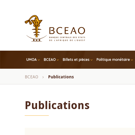
Skip
to
main
content
UMOA
BCEAO
Billets et pièces
Politique monétaire
Fil
BCEAO
Publications
d'Ariane
Publications