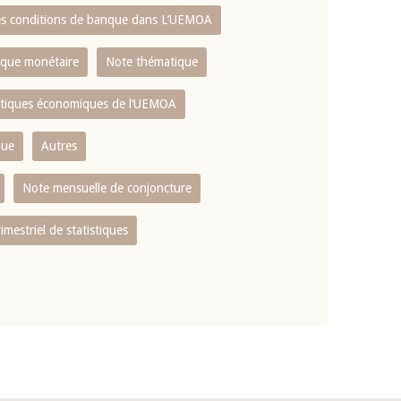
es conditions de banque dans L‘UEMOA
tique monétaire
Note thématique
istiques économiques de l‘UEMOA
que
Autres
Note mensuelle de conjoncture
rimestriel de statistiques