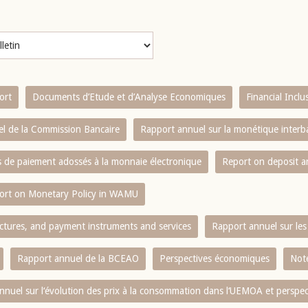
ort
Documents d’Etude et d’Analyse Economiques
Financial Incl
l de la Commission Bancaire
Rapport annuel sur la monétique inter
es de paiement adossés à la monnaie électronique
Report on deposit 
ort on Monetary Policy in WAMU
ctures, and payment instruments and services
Rapport annuel sur les 
Rapport annuel de la BCEAO
Perspectives économiques
Note
nnuel sur l‘évolution des prix à la consommation dans l‘UEMOA et perspec