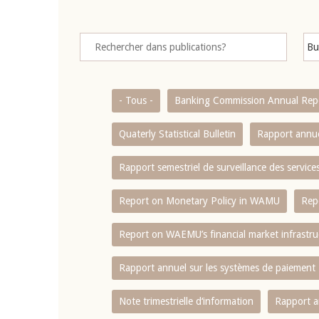
- Tous -
Banking Commission Annual Rep
Quaterly Statistical Bulletin
Rapport annue
Rapport semestriel de surveillance des servic
Report on Monetary Policy in WAMU
Rep
Report on WAEMU’s financial market infrastru
Rapport annuel sur les systèmes de paiement
Note trimestrielle d‘information
Rapport a