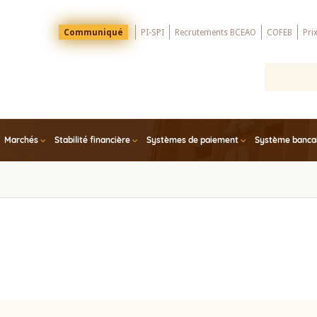
Menu
Communiqué
PI-SPI
Recrutements BCEAO
COFEB
Pri
Top
Marchés
Stabilité financière
Systèmes de paiement
Système bancair