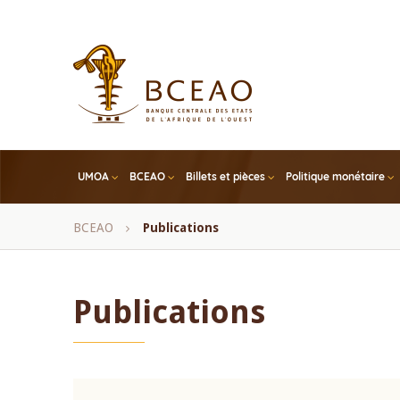
Skip
to
main
content
UMOA
BCEAO
Billets et pièces
Politique monétaire
Fil
BCEAO
Publications
d'Ariane
Publications