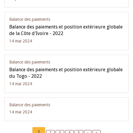
Balance des paiements
Balance des paiements et position extérieure globale
de la Côte d'Ivoire - 2022
14 mai 2024
Balance des paiements
Balance des paiements et position extérieure globale
du Togo - 2022
14 mai 2024
Balance des paiements
14 mai 2024
Pagination
Current
1
Page
2
Page
3
Page
4
Page
5
Next
›
Last
»