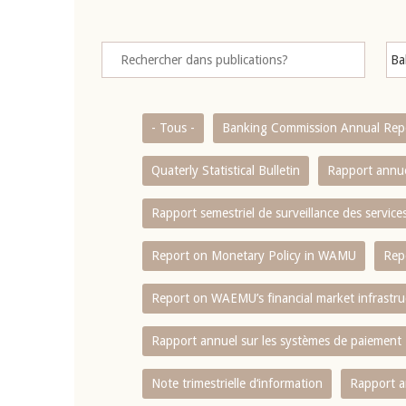
- Tous -
Banking Commission Annual Rep
Quaterly Statistical Bulletin
Rapport annue
Rapport semestriel de surveillance des servic
Report on Monetary Policy in WAMU
Rep
Report on WAEMU’s financial market infrastru
Rapport annuel sur les systèmes de paiement
Note trimestrielle d‘information
Rapport a