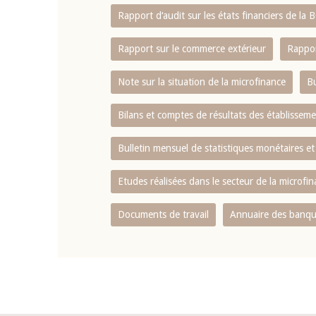
Rapport d‘audit sur les états financiers de la
Rapport sur le commerce extérieur
Rappor
Note sur la situation de la microfinance
Bu
Bilans et comptes de résultats des établissem
Bulletin mensuel de statistiques monétaires et
Etudes réalisées dans le secteur de la microfi
Documents de travail
Annuaire des banque