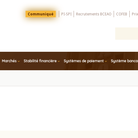
Menu
Communiqué
PI-SPI
Recrutements BCEAO
COFEB
Pri
Top
Marchés
Stabilité financière
Systèmes de paiement
Système bancair