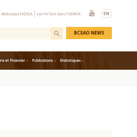
Youtube
EN
x Abdoulaye FADIGA
Les FinTech dans l'UEMOA
BCEAO NEWS
e et financier
Publications
Statistiques