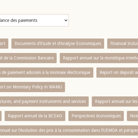
ort
Documents d’Etude et d’Analyse Economiques
Financial Incl
l de la Commission Bancaire
Rapport annuel sur la monétique inter
es de paiement adossés à la monnaie électronique
Report on deposit 
ort on Monetary Policy in WAMU
ctures, and payment instruments and services
Rapport annuel sur les 
Rapport annuel de la BCEAO
Perspectives économiques
Note
nnuel sur l‘évolution des prix à la consommation dans l‘UEMOA et perspec