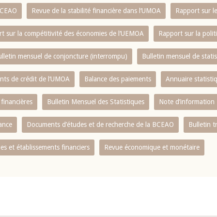
 BCEAO
Revue de la stabilité financière dans l‘UMOA
Rapport sur l
t sur la compétitivité des économies de l‘UEMOA
Rapport sur la poli
lletin mensuel de conjoncture (interrompu)
Bulletin mensuel de stat
ents de crédit de l‘UMOA
Balance des paiements
Annuaire statisti
 financières
Bulletin Mensuel des Statistiques
Note d’information
nance
Documents d’études et de recherche de la BCEAO
Bulletin t
s et établissements financiers
Revue économique et monétaire