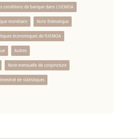
es conditions de banque dans L‘UEMOA
tique monétaire
Note thématique
istiques économiques de l‘UEMOA
que
Autres
Note mensuelle de conjoncture
rimestriel de statistiques