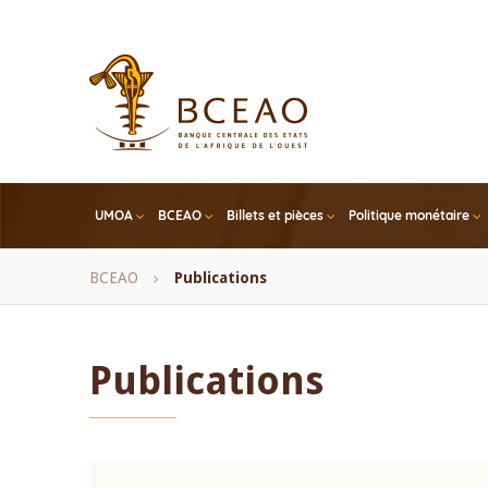
Skip
to
main
content
UMOA
BCEAO
Billets et pièces
Politique monétaire
Fil
BCEAO
Publications
d'Ariane
Publications