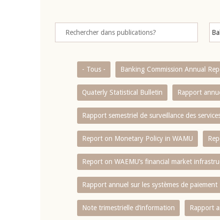
- Tous -
Banking Commission Annual Rep
Quaterly Statistical Bulletin
Rapport annue
Rapport semestriel de surveillance des servic
Report on Monetary Policy in WAMU
Rep
Report on WAEMU’s financial market infrastru
Rapport annuel sur les systèmes de paiement
Note trimestrielle d‘information
Rapport a