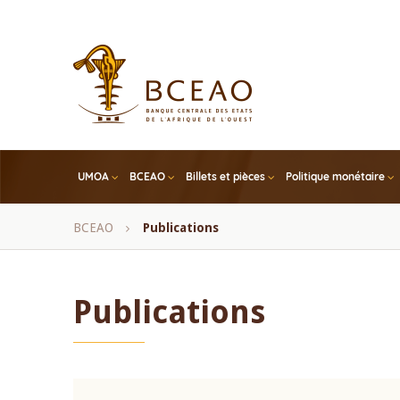
Skip
to
main
content
UMOA
BCEAO
Billets et pièces
Politique monétaire
Fil
BCEAO
Publications
d'Ariane
Publications