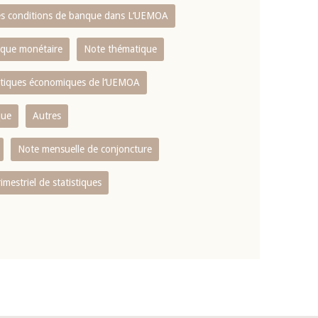
es conditions de banque dans L‘UEMOA
tique monétaire
Note thématique
istiques économiques de l‘UEMOA
que
Autres
Note mensuelle de conjoncture
rimestriel de statistiques