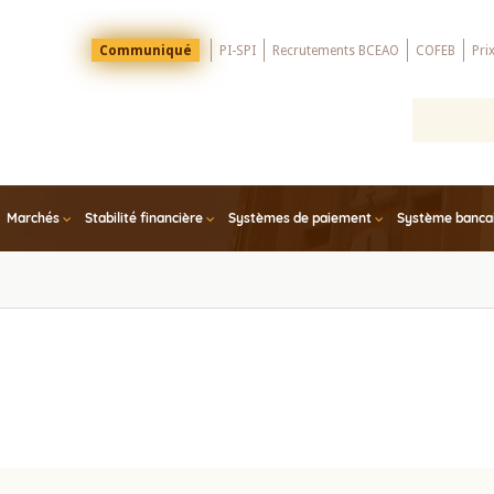
Menu
Communiqué
PI-SPI
Recrutements BCEAO
COFEB
Pri
Top
Marchés
Stabilité financière
Systèmes de paiement
Système bancair