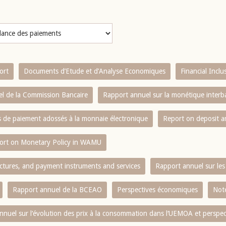
ort
Documents d’Etude et d’Analyse Economiques
Financial Incl
l de la Commission Bancaire
Rapport annuel sur la monétique inter
es de paiement adossés à la monnaie électronique
Report on deposit 
ort on Monetary Policy in WAMU
ctures, and payment instruments and services
Rapport annuel sur les 
Rapport annuel de la BCEAO
Perspectives économiques
Note
nnuel sur l‘évolution des prix à la consommation dans l‘UEMOA et perspec