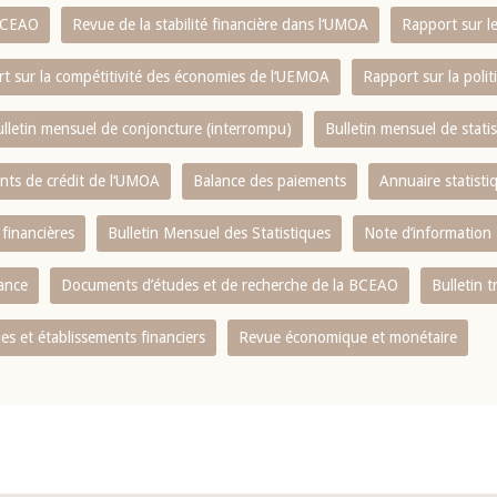
 BCEAO
Revue de la stabilité financière dans l‘UMOA
Rapport sur l
t sur la compétitivité des économies de l‘UEMOA
Rapport sur la poli
lletin mensuel de conjoncture (interrompu)
Bulletin mensuel de stat
ents de crédit de l‘UMOA
Balance des paiements
Annuaire statisti
 financières
Bulletin Mensuel des Statistiques
Note d’information
nance
Documents d’études et de recherche de la BCEAO
Bulletin t
s et établissements financiers
Revue économique et monétaire