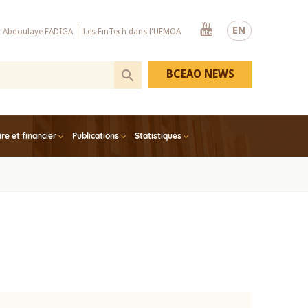
Youtube
EN
x Abdoulaye FADIGA
Les FinTech dans l'UEMOA
BCEAO NEWS
e et financier
Publications
Statistiques