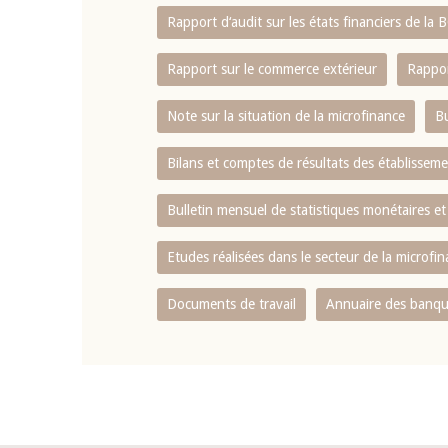
Rapport d‘audit sur les états financiers de la
Rapport sur le commerce extérieur
Rappor
Note sur la situation de la microfinance
Bu
Bilans et comptes de résultats des établissem
Bulletin mensuel de statistiques monétaires et
Etudes réalisées dans le secteur de la microfi
Documents de travail
Annuaire des banque