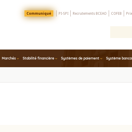
Menu
Communiqué
PI-SPI
Recrutements BCEAO
COFEB
Pri
Top
Marchés
Stabilité financière
Systèmes de paiement
Système bancair