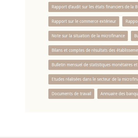
Rapport d‘audit sur les états financiers de la
Rapport sur le commerce extérieur
Rappor
Note sur la situation de la microfinance
Bu
Bilans et comptes de résultats des établissem
Bulletin mensuel de statistiques monétaires et
Etudes réalisées dans le secteur de la microfi
Documents de travail
Annuaire des banque