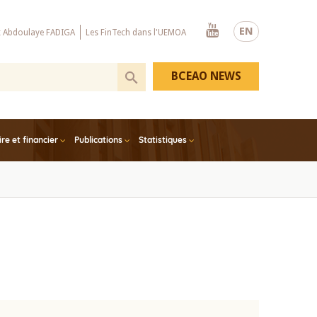
Youtube
EN
x Abdoulaye FADIGA
Les FinTech dans l'UEMOA
BCEAO NEWS
e et financier
Publications
Statistiques