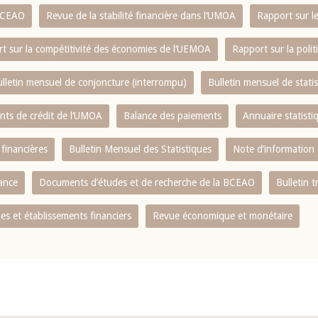
 BCEAO
Revue de la stabilité financière dans l‘UMOA
Rapport sur l
t sur la compétitivité des économies de l‘UEMOA
Rapport sur la poli
lletin mensuel de conjoncture (interrompu)
Bulletin mensuel de stat
ents de crédit de l‘UMOA
Balance des paiements
Annuaire statisti
 financières
Bulletin Mensuel des Statistiques
Note d’information
nance
Documents d’études et de recherche de la BCEAO
Bulletin t
s et établissements financiers
Revue économique et monétaire