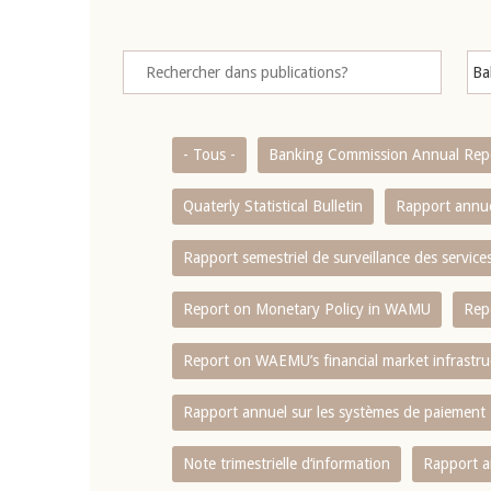
- Tous -
Banking Commission Annual Rep
Quaterly Statistical Bulletin
Rapport annue
Rapport semestriel de surveillance des servic
Report on Monetary Policy in WAMU
Rep
Report on WAEMU’s financial market infrastru
Rapport annuel sur les systèmes de paiement
Note trimestrielle d‘information
Rapport a