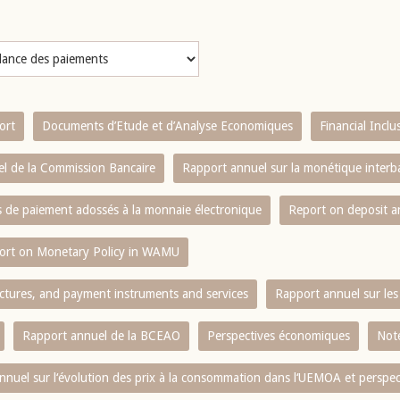
ort
Documents d’Etude et d’Analyse Economiques
Financial Incl
l de la Commission Bancaire
Rapport annuel sur la monétique inter
es de paiement adossés à la monnaie électronique
Report on deposit 
ort on Monetary Policy in WAMU
ctures, and payment instruments and services
Rapport annuel sur les 
Rapport annuel de la BCEAO
Perspectives économiques
Note
nnuel sur l‘évolution des prix à la consommation dans l‘UEMOA et perspec