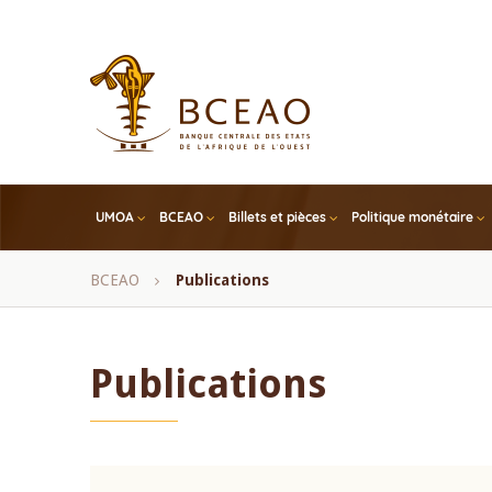
Skip
to
main
content
UMOA
BCEAO
Billets et pièces
Politique monétaire
Fil
BCEAO
Publications
d'Ariane
Publications