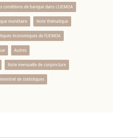
es conditions de banque dans L‘UEMOA
tique monétaire
Note thématique
istiques économiques de l‘UEMOA
que
Autres
Note mensuelle de conjoncture
rimestriel de statistiques