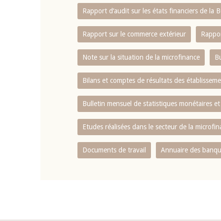
Rapport d‘audit sur les états financiers de la
Rapport sur le commerce extérieur
Rappor
Note sur la situation de la microfinance
Bu
Bilans et comptes de résultats des établissem
Bulletin mensuel de statistiques monétaires et
Etudes réalisées dans le secteur de la microfi
Documents de travail
Annuaire des banque