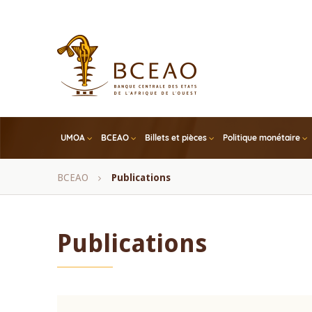
Skip
to
main
content
UMOA
BCEAO
Billets et pièces
Politique monétaire
Fil
BCEAO
Publications
d'Ariane
Publications