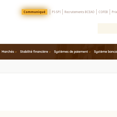
Menu
Communiqué
PI-SPI
Recrutements BCEAO
COFEB
Pri
Top
Marchés
Stabilité financière
Systèmes de paiement
Système bancair