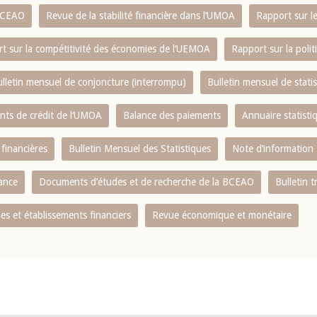
 BCEAO
Revue de la stabilité financière dans l‘UMOA
Rapport sur l
t sur la compétitivité des économies de l‘UEMOA
Rapport sur la poli
lletin mensuel de conjoncture (interrompu)
Bulletin mensuel de stat
ents de crédit de l‘UMOA
Balance des paiements
Annuaire statisti
 financières
Bulletin Mensuel des Statistiques
Note d’information
nance
Documents d’études et de recherche de la BCEAO
Bulletin t
s et établissements financiers
Revue économique et monétaire