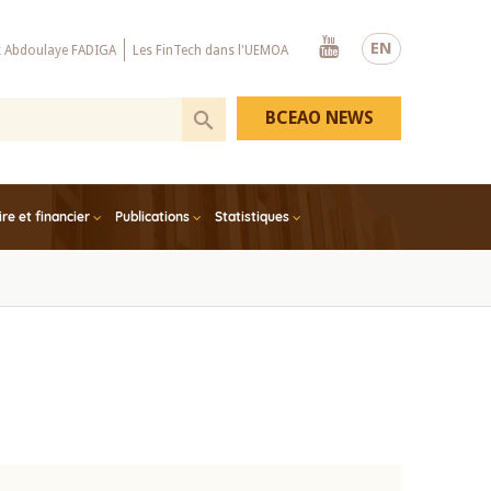
Youtube
EN
x Abdoulaye FADIGA
Les FinTech dans l'UEMOA
BCEAO NEWS
e et financier
Publications
Statistiques