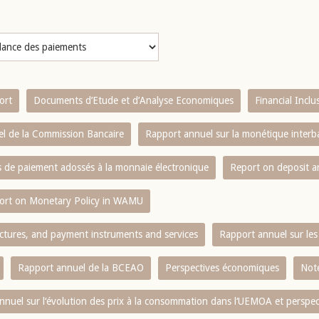
ort
Documents d’Etude et d’Analyse Economiques
Financial Incl
l de la Commission Bancaire
Rapport annuel sur la monétique inter
es de paiement adossés à la monnaie électronique
Report on deposit 
ort on Monetary Policy in WAMU
ctures, and payment instruments and services
Rapport annuel sur les 
Rapport annuel de la BCEAO
Perspectives économiques
Note
nnuel sur l‘évolution des prix à la consommation dans l‘UEMOA et perspec