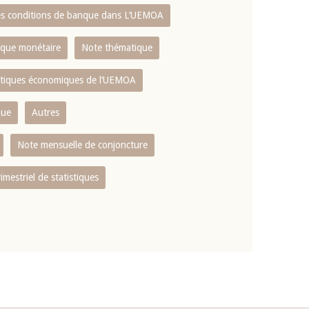
es conditions de banque dans L‘UEMOA
tique monétaire
Note thématique
istiques économiques de l‘UEMOA
que
Autres
Note mensuelle de conjoncture
rimestriel de statistiques