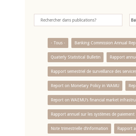
- Tous -
Banking Commission Annual Rep
Quaterly Statistical Bulletin
Rapport annue
Rapport semestriel de surveillance des servic
Report on Monetary Policy in WAMU
Rep
Report on WAEMU’s financial market infrastru
Rapport annuel sur les systèmes de paiement
Note trimestrielle d‘information
Rapport a