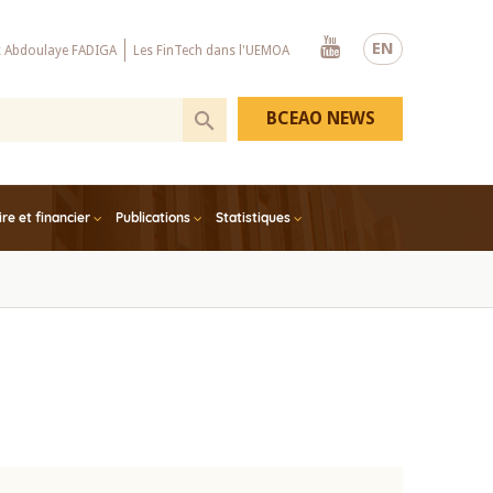
Youtube
EN
x Abdoulaye FADIGA
Les FinTech dans l'UEMOA
BCEAO NEWS
e et financier
Publications
Statistiques