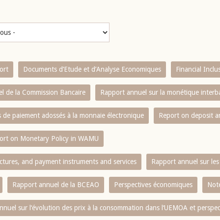
ort
Documents d’Etude et d’Analyse Economiques
Financial Incl
l de la Commission Bancaire
Rapport annuel sur la monétique inter
es de paiement adossés à la monnaie électronique
Report on deposit 
ort on Monetary Policy in WAMU
ctures, and payment instruments and services
Rapport annuel sur les 
Rapport annuel de la BCEAO
Perspectives économiques
Note
nnuel sur l‘évolution des prix à la consommation dans l‘UEMOA et perspec