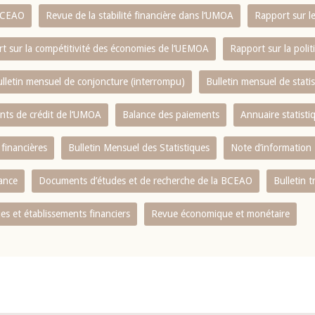
 BCEAO
Revue de la stabilité financière dans l‘UMOA
Rapport sur l
t sur la compétitivité des économies de l‘UEMOA
Rapport sur la poli
lletin mensuel de conjoncture (interrompu)
Bulletin mensuel de stat
ents de crédit de l‘UMOA
Balance des paiements
Annuaire statisti
 financières
Bulletin Mensuel des Statistiques
Note d’information
nance
Documents d’études et de recherche de la BCEAO
Bulletin t
s et établissements financiers
Revue économique et monétaire