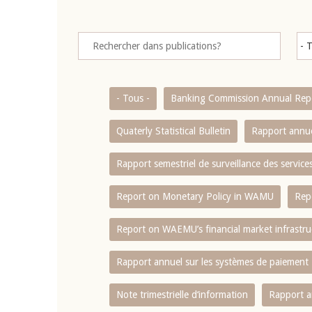
- Tous -
Banking Commission Annual Rep
Quaterly Statistical Bulletin
Rapport annue
Rapport semestriel de surveillance des servic
Report on Monetary Policy in WAMU
Rep
Report on WAEMU’s financial market infrastru
Rapport annuel sur les systèmes de paiement
Note trimestrielle d‘information
Rapport a