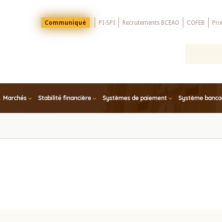
Menu
Communiqué
PI-SPI
Recrutements BCEAO
COFEB
Pri
Top
Marchés
Stabilité financière
Systèmes de paiement
Système bancair