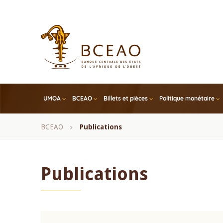
Skip
to
main
content
UMOA
BCEAO
Billets et pièces
Politique monétaire
Fil
BCEAO
Publications
d'Ariane
Publications