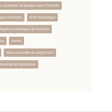
es conditions de banque dans L‘UEMOA
tique monétaire
Note thématique
istiques économiques de l‘UEMOA
que
Autres
Note mensuelle de conjoncture
rimestriel de statistiques