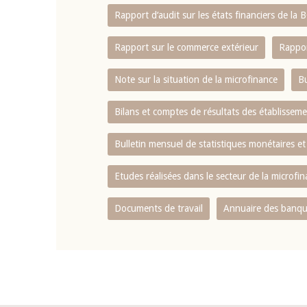
Rapport d‘audit sur les états financiers de la
Rapport sur le commerce extérieur
Rappor
Note sur la situation de la microfinance
Bu
Bilans et comptes de résultats des établissem
Bulletin mensuel de statistiques monétaires et
Etudes réalisées dans le secteur de la microfi
Documents de travail
Annuaire des banque