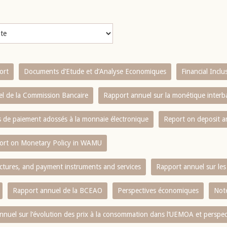
ort
Documents d’Etude et d’Analyse Economiques
Financial Incl
l de la Commission Bancaire
Rapport annuel sur la monétique inter
es de paiement adossés à la monnaie électronique
Report on deposit 
ort on Monetary Policy in WAMU
ctures, and payment instruments and services
Rapport annuel sur les 
Rapport annuel de la BCEAO
Perspectives économiques
Note
nnuel sur l‘évolution des prix à la consommation dans l‘UEMOA et perspec