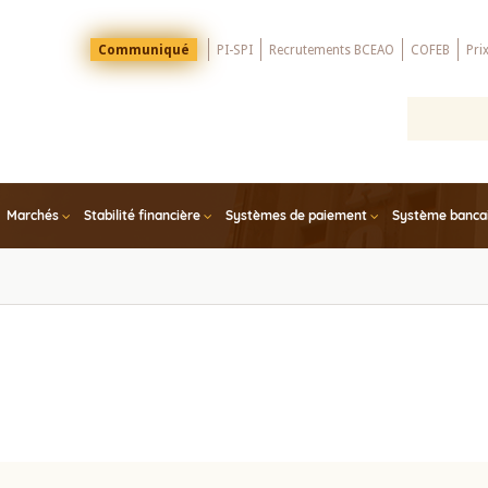
Menu
Communiqué
PI-SPI
Recrutements BCEAO
COFEB
Pri
Top
Marchés
Stabilité financière
Systèmes de paiement
Système bancair