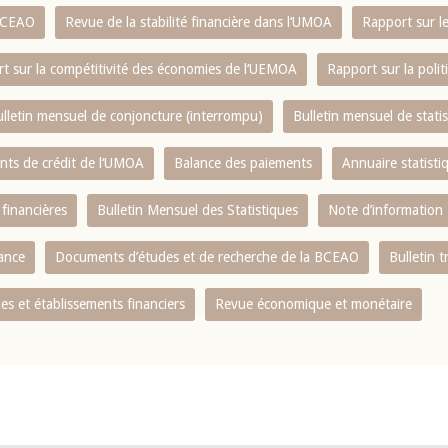
 BCEAO
Revue de la stabilité financière dans l‘UMOA
Rapport sur l
t sur la compétitivité des économies de l‘UEMOA
Rapport sur la poli
lletin mensuel de conjoncture (interrompu)
Bulletin mensuel de stat
ents de crédit de l‘UMOA
Balance des paiements
Annuaire statisti
 financières
Bulletin Mensuel des Statistiques
Note d’information
nance
Documents d’études et de recherche de la BCEAO
Bulletin t
s et établissements financiers
Revue économique et monétaire