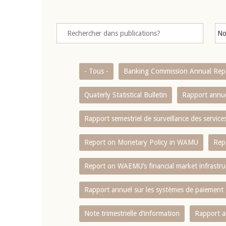
- Tous -
Banking Commission Annual Rep
Quaterly Statistical Bulletin
Rapport annue
Rapport semestriel de surveillance des servic
Report on Monetary Policy in WAMU
Rep
Report on WAEMU’s financial market infrastru
Rapport annuel sur les systèmes de paiement
Note trimestrielle d‘information
Rapport a