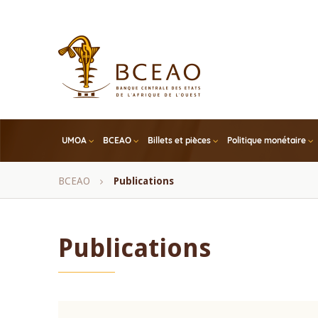
Skip
to
main
content
UMOA
BCEAO
Billets et pièces
Politique monétaire
Fil
BCEAO
Publications
d'Ariane
Publications