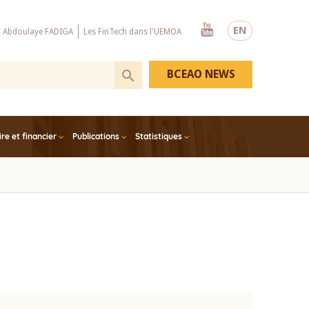
Youtube
EN
x Abdoulaye FADIGA
Les FinTech dans l'UEMOA
BCEAO NEWS
e et financier
Publications
Statistiques