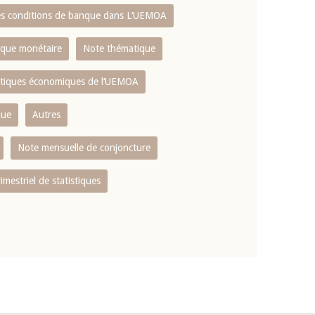
es conditions de banque dans L‘UEMOA
tique monétaire
Note thématique
istiques économiques de l‘UEMOA
que
Autres
Note mensuelle de conjoncture
rimestriel de statistiques