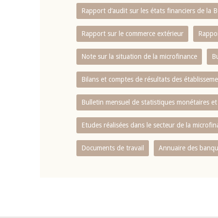
Rapport d‘audit sur les états financiers de la
Rapport sur le commerce extérieur
Rappor
Note sur la situation de la microfinance
Bu
Bilans et comptes de résultats des établissem
Bulletin mensuel de statistiques monétaires et
Etudes réalisées dans le secteur de la microfi
Documents de travail
Annuaire des banque