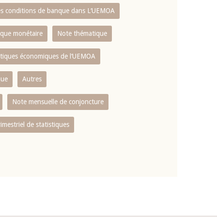
es conditions de banque dans L‘UEMOA
tique monétaire
Note thématique
istiques économiques de l‘UEMOA
que
Autres
Note mensuelle de conjoncture
rimestriel de statistiques