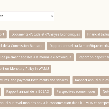
ort
Documents d’Etude et d’Analyse Economiques
Financial Incl
l de la Commission Bancaire
Rapport annuel sur la monétique inter
es de paiement adossés à la monnaie électronique
Report on deposit 
ort on Monetary Policy in WAMU
ctures, and payment instruments and services
Rapport annuel sur les 
Rapport annuel de la BCEAO
Perspectives économiques
Note
nnuel sur l‘évolution des prix à la consommation dans l‘UEMOA et perspec