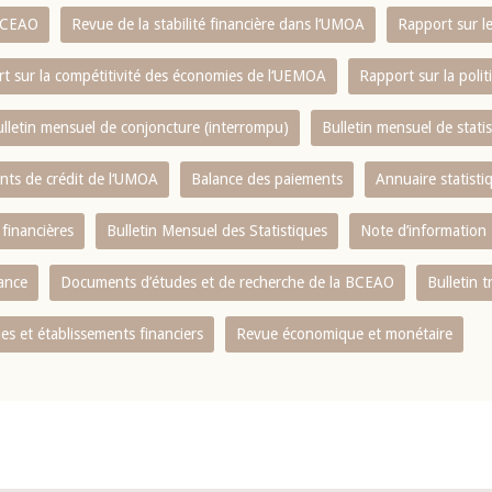
 BCEAO
Revue de la stabilité financière dans l‘UMOA
Rapport sur l
t sur la compétitivité des économies de l‘UEMOA
Rapport sur la poli
lletin mensuel de conjoncture (interrompu)
Bulletin mensuel de stat
ents de crédit de l‘UMOA
Balance des paiements
Annuaire statisti
 financières
Bulletin Mensuel des Statistiques
Note d’information
nance
Documents d’études et de recherche de la BCEAO
Bulletin t
s et établissements financiers
Revue économique et monétaire