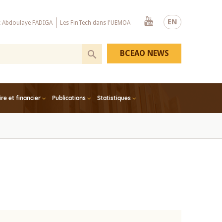
Youtube
EN
x Abdoulaye FADIGA
Les FinTech dans l'UEMOA
BCEAO NEWS
e et financier
Publications
Statistiques