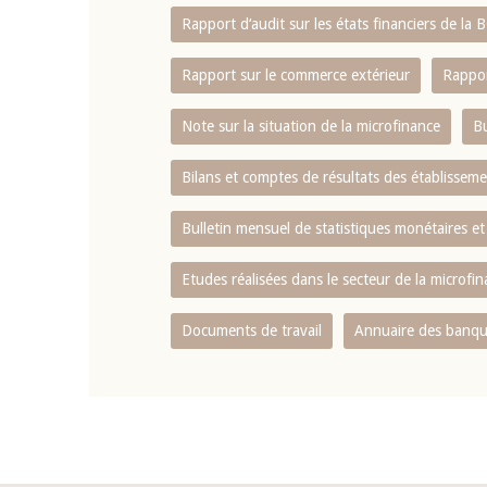
Rapport d‘audit sur les états financiers de la
Rapport sur le commerce extérieur
Rappor
Note sur la situation de la microfinance
Bu
Bilans et comptes de résultats des établissem
Bulletin mensuel de statistiques monétaires et
Etudes réalisées dans le secteur de la microfi
Documents de travail
Annuaire des banque