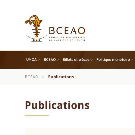
Skip
to
main
content
UMOA
BCEAO
Billets et pièces
Politique monétaire
Fil
BCEAO
Publications
d'Ariane
Publications