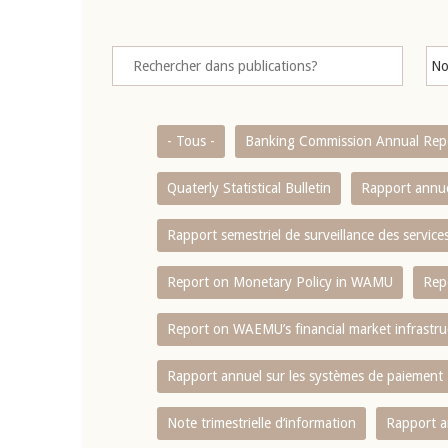
- Tous -
Banking Commission Annual Rep
Quaterly Statistical Bulletin
Rapport annue
Rapport semestriel de surveillance des servic
Report on Monetary Policy in WAMU
Rep
Report on WAEMU’s financial market infrastru
Rapport annuel sur les systèmes de paiement
Note trimestrielle d‘information
Rapport a