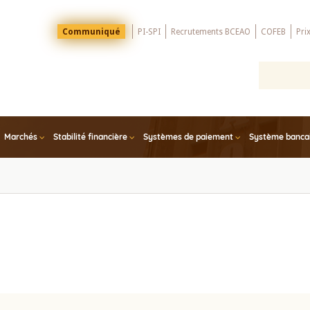
Menu
Communiqué
PI-SPI
Recrutements BCEAO
COFEB
Pri
Top
Marchés
Stabilité financière
Systèmes de paiement
Système bancair