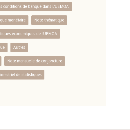
es conditions de banque dans L‘UEMOA
tique monétaire
Note thématique
istiques économiques de l‘UEMOA
que
Autres
Note mensuelle de conjoncture
rimestriel de statistiques