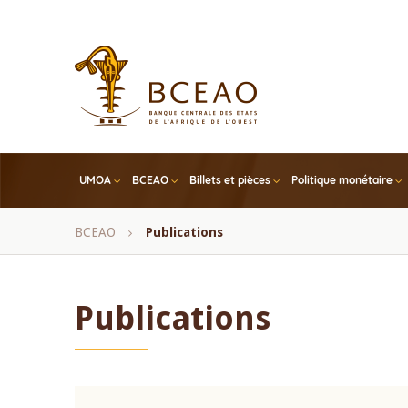
Skip
to
main
content
UMOA
BCEAO
Billets et pièces
Politique monétaire
Fil
BCEAO
Publications
d'Ariane
Publications