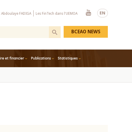
Youtube
EN
x Abdoulaye FADIGA
Les FinTech dans l'UEMOA
BCEAO NEWS
e et financier
Publications
Statistiques