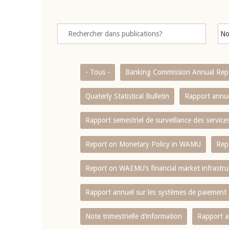
- Tous -
Banking Commission Annual Rep
Quaterly Statistical Bulletin
Rapport annue
Rapport semestriel de surveillance des servic
Report on Monetary Policy in WAMU
Rep
Report on WAEMU’s financial market infrastru
Rapport annuel sur les systèmes de paiement
Note trimestrielle d‘information
Rapport a