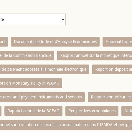
ort
Documents d’Etude et d’Analyse Economiques
Financial Incl
l de la Commission Bancaire
Rapport annuel sur la monétique inter
es de paiement adossés à la monnaie électronique
Report on deposit 
ort on Monetary Policy in WAMU
ctures, and payment instruments and services
Rapport annuel sur les 
Rapport annuel de la BCEAO
Perspectives économiques
Note
nnuel sur l‘évolution des prix à la consommation dans l‘UEMOA et perspec