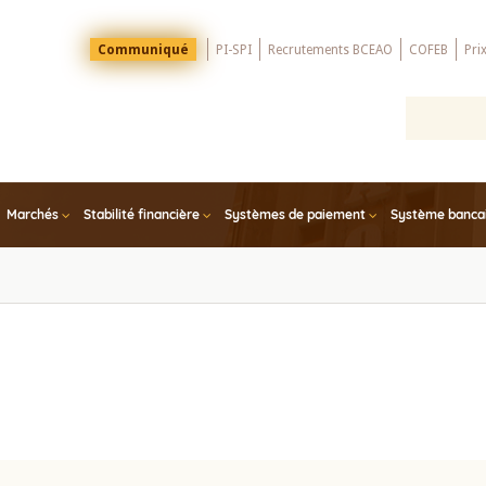
Menu
Communiqué
PI-SPI
Recrutements BCEAO
COFEB
Pri
Top
Marchés
Stabilité financière
Systèmes de paiement
Système bancair