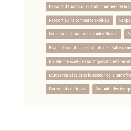
Rapport d‘audit sur les états financiers de la
Rapport sur le commerce extérieur
Rappor
Note sur la situation de la microfinance
Bu
Bilans et comptes de résultats des établissem
Bulletin mensuel de statistiques monétaires et
Etudes réalisées dans le secteur de la microfi
Documents de travail
Annuaire des banque