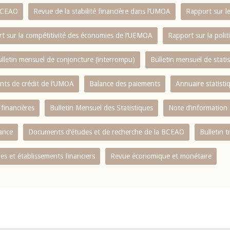
 BCEAO
Revue de la stabilité financière dans l‘UMOA
Rapport sur l
t sur la compétitivité des économies de l‘UEMOA
Rapport sur la poli
lletin mensuel de conjoncture (interrompu)
Bulletin mensuel de stat
ents de crédit de l‘UMOA
Balance des paiements
Annuaire statisti
 financières
Bulletin Mensuel des Statistiques
Note d’information
nance
Documents d’études et de recherche de la BCEAO
Bulletin t
s et établissements financiers
Revue économique et monétaire