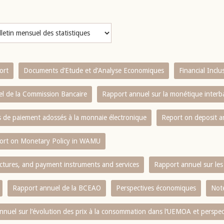
ort
Documents d’Etude et d’Analyse Economiques
Financial Incl
l de la Commission Bancaire
Rapport annuel sur la monétique inter
es de paiement adossés à la monnaie électronique
Report on deposit 
ort on Monetary Policy in WAMU
ctures, and payment instruments and services
Rapport annuel sur les 
Rapport annuel de la BCEAO
Perspectives économiques
Note
nnuel sur l‘évolution des prix à la consommation dans l‘UEMOA et perspec