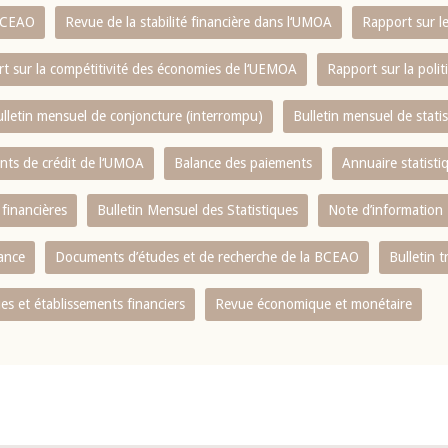
 BCEAO
Revue de la stabilité financière dans l‘UMOA
Rapport sur l
t sur la compétitivité des économies de l‘UEMOA
Rapport sur la poli
lletin mensuel de conjoncture (interrompu)
Bulletin mensuel de stat
ents de crédit de l‘UMOA
Balance des paiements
Annuaire statisti
 financières
Bulletin Mensuel des Statistiques
Note d’information
nance
Documents d’études et de recherche de la BCEAO
Bulletin t
s et établissements financiers
Revue économique et monétaire