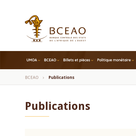
Skip
to
main
content
UMOA
BCEAO
Billets et pièces
Politique monétaire
Fil
BCEAO
Publications
d'Ariane
Publications