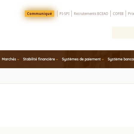
Menu
Communiqué
PI-SPI
Recrutements BCEAO
COFEB
Pri
Top
Marchés
Stabilité financière
Systèmes de paiement
Système bancair