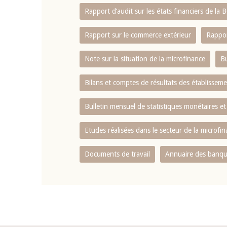
Rapport d‘audit sur les états financiers de la
Rapport sur le commerce extérieur
Rappor
Note sur la situation de la microfinance
Bu
Bilans et comptes de résultats des établissem
Bulletin mensuel de statistiques monétaires et
Etudes réalisées dans le secteur de la microfi
Documents de travail
Annuaire des banque