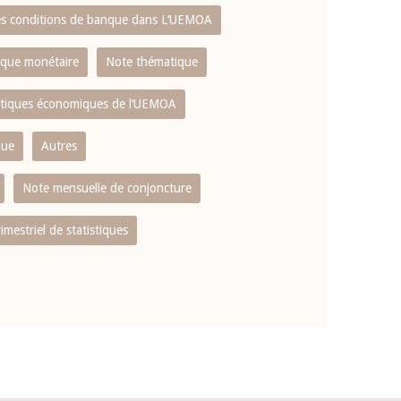
es conditions de banque dans L‘UEMOA
tique monétaire
Note thématique
istiques économiques de l‘UEMOA
que
Autres
Note mensuelle de conjoncture
rimestriel de statistiques