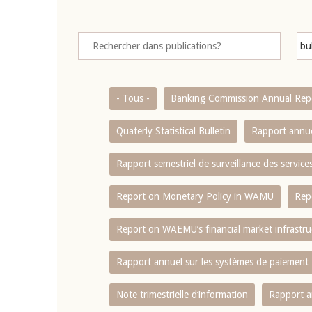
- Tous -
Banking Commission Annual Rep
Quaterly Statistical Bulletin
Rapport annue
Rapport semestriel de surveillance des servic
Report on Monetary Policy in WAMU
Rep
Report on WAEMU’s financial market infrastru
Rapport annuel sur les systèmes de paiement
Note trimestrielle d‘information
Rapport a