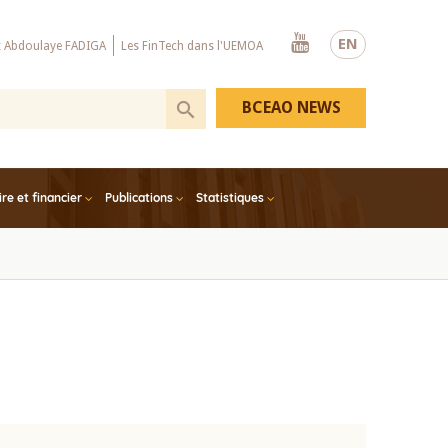
Youtube
EN
x Abdoulaye FADIGA
Les FinTech dans l'UEMOA
BCEAO NEWS
e et financier
Publications
Statistiques