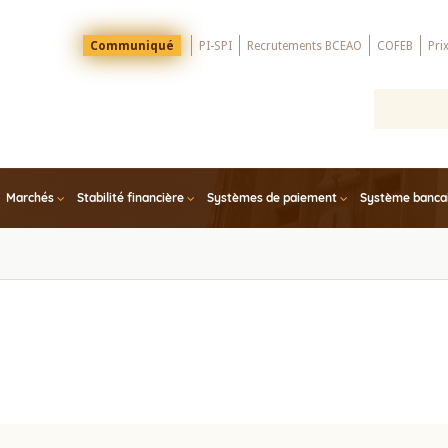
Menu
Communiqué
PI-SPI
Recrutements BCEAO
COFEB
Pri
Top
Marchés
Stabilité financière
Systèmes de paiement
Système bancair