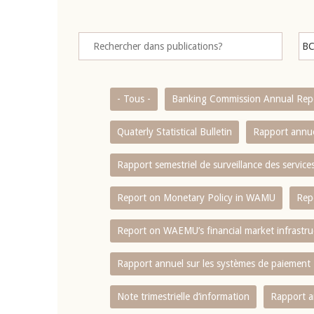
- Tous -
Banking Commission Annual Rep
Quaterly Statistical Bulletin
Rapport annue
Rapport semestriel de surveillance des servic
Report on Monetary Policy in WAMU
Rep
Report on WAEMU’s financial market infrastru
Rapport annuel sur les systèmes de paiement
Note trimestrielle d‘information
Rapport a