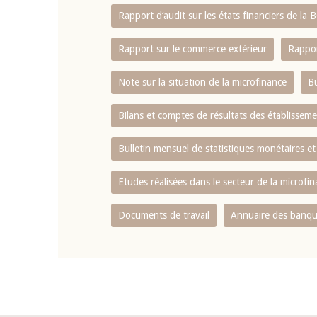
Rapport d‘audit sur les états financiers de la
Rapport sur le commerce extérieur
Rappor
Note sur la situation de la microfinance
Bu
Bilans et comptes de résultats des établissem
Bulletin mensuel de statistiques monétaires et
Etudes réalisées dans le secteur de la microfi
Documents de travail
Annuaire des banque