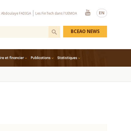
Youtube
EN
x Abdoulaye FADIGA
Les FinTech dans l'UEMOA
BCEAO NEWS
e et financier
Publications
Statistiques