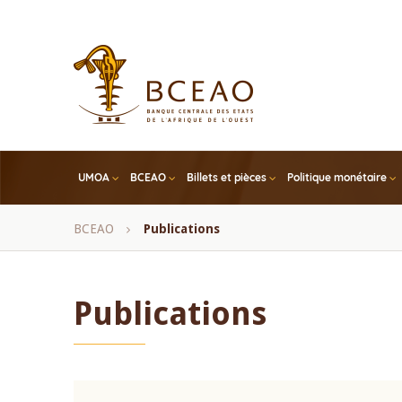
Skip
to
main
content
UMOA
BCEAO
Billets et pièces
Politique monétaire
Fil
BCEAO
Publications
d'Ariane
Publications