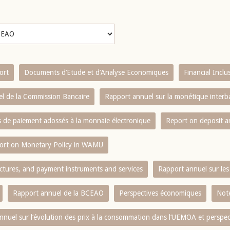
ort
Documents d’Etude et d’Analyse Economiques
Financial Incl
l de la Commission Bancaire
Rapport annuel sur la monétique inter
es de paiement adossés à la monnaie électronique
Report on deposit 
ort on Monetary Policy in WAMU
ctures, and payment instruments and services
Rapport annuel sur les 
Rapport annuel de la BCEAO
Perspectives économiques
Note
nnuel sur l‘évolution des prix à la consommation dans l‘UEMOA et perspec