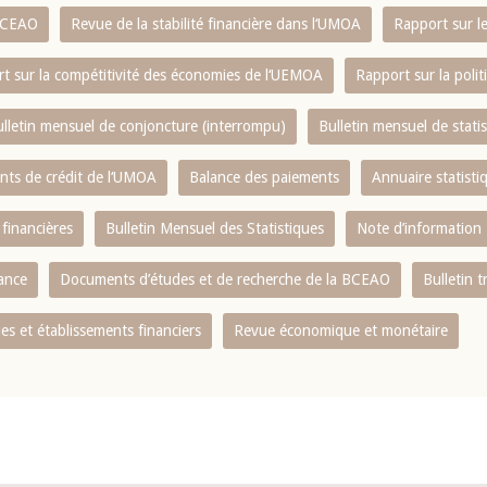
 BCEAO
Revue de la stabilité financière dans l‘UMOA
Rapport sur l
t sur la compétitivité des économies de l‘UEMOA
Rapport sur la poli
lletin mensuel de conjoncture (interrompu)
Bulletin mensuel de stat
ents de crédit de l‘UMOA
Balance des paiements
Annuaire statisti
 financières
Bulletin Mensuel des Statistiques
Note d’information
nance
Documents d’études et de recherche de la BCEAO
Bulletin t
s et établissements financiers
Revue économique et monétaire