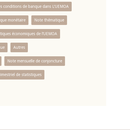
es conditions de banque dans L‘UEMOA
tique monétaire
Note thématique
istiques économiques de l‘UEMOA
que
Autres
Note mensuelle de conjoncture
rimestriel de statistiques