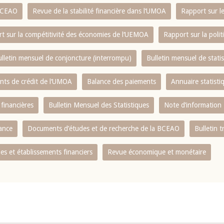
 BCEAO
Revue de la stabilité financière dans l‘UMOA
Rapport sur l
t sur la compétitivité des économies de l‘UEMOA
Rapport sur la poli
lletin mensuel de conjoncture (interrompu)
Bulletin mensuel de stat
ents de crédit de l‘UMOA
Balance des paiements
Annuaire statisti
 financières
Bulletin Mensuel des Statistiques
Note d’information
nance
Documents d’études et de recherche de la BCEAO
Bulletin t
s et établissements financiers
Revue économique et monétaire