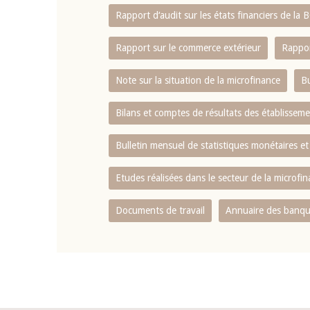
Rapport d‘audit sur les états financiers de la
Rapport sur le commerce extérieur
Rappor
Note sur la situation de la microfinance
Bu
Bilans et comptes de résultats des établissem
Bulletin mensuel de statistiques monétaires et
Etudes réalisées dans le secteur de la microfi
Documents de travail
Annuaire des banque