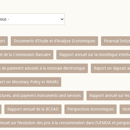
ort
Documents d’Etude et d’Analyse Economiques
Financial Incl
l de la Commission Bancaire
Rapport annuel sur la monétique inter
es de paiement adossés à la monnaie électronique
Report on deposit 
ort on Monetary Policy in WAMU
ctures, and payment instruments and services
Rapport annuel sur les 
Rapport annuel de la BCEAO
Perspectives économiques
Note
nnuel sur l‘évolution des prix à la consommation dans l‘UEMOA et perspec