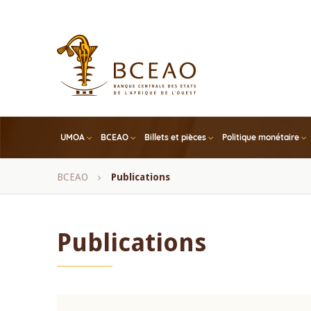
Skip
to
main
content
UMOA
BCEAO
Billets et pièces
Politique monétaire
Fil
BCEAO
Publications
d'Ariane
Publications