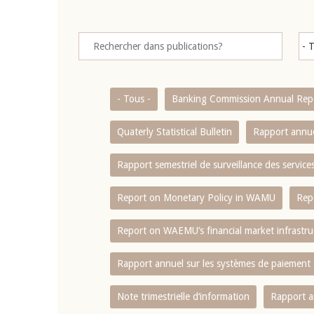
- Tous -
Banking Commission Annual Rep
Quaterly Statistical Bulletin
Rapport annue
Rapport semestriel de surveillance des servic
Report on Monetary Policy in WAMU
Rep
Report on WAEMU’s financial market infrastru
Rapport annuel sur les systèmes de paiement
Note trimestrielle d‘information
Rapport a