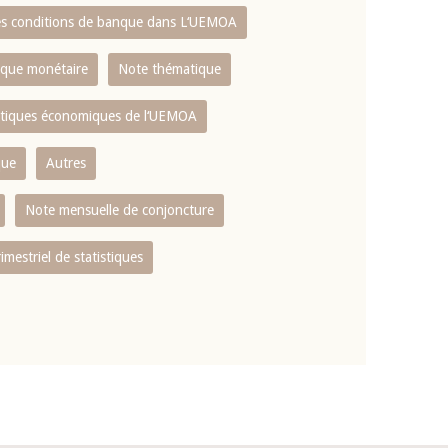
es conditions de banque dans L‘UEMOA
tique monétaire
Note thématique
istiques économiques de l‘UEMOA
que
Autres
Note mensuelle de conjoncture
rimestriel de statistiques