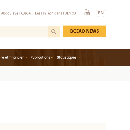
Youtube
EN
x Abdoulaye FADIGA
Les FinTech dans l'UEMOA
BCEAO NEWS
e et financier
Publications
Statistiques