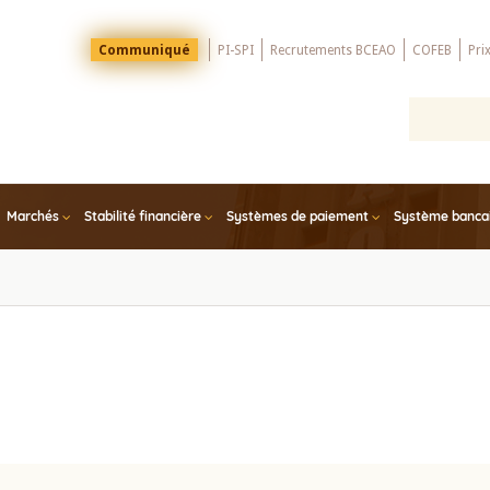
Menu
Communiqué
PI-SPI
Recrutements BCEAO
COFEB
Pri
Top
Marchés
Stabilité financière
Systèmes de paiement
Système bancair