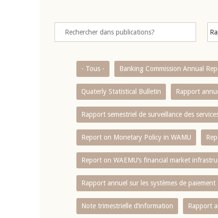
- Tous -
Banking Commission Annual Rep
Quaterly Statistical Bulletin
Rapport annue
Rapport semestriel de surveillance des servic
Report on Monetary Policy in WAMU
Rep
Report on WAEMU’s financial market infrastru
Rapport annuel sur les systèmes de paiement
Note trimestrielle d‘information
Rapport a