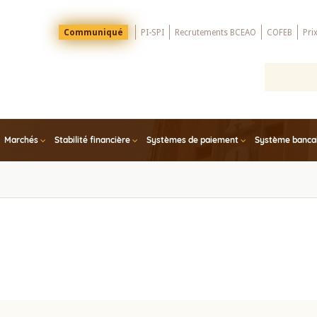
Menu
Communiqué
PI-SPI
Recrutements BCEAO
COFEB
Pri
Top
Marchés
Stabilité financière
Systèmes de paiement
Système bancair