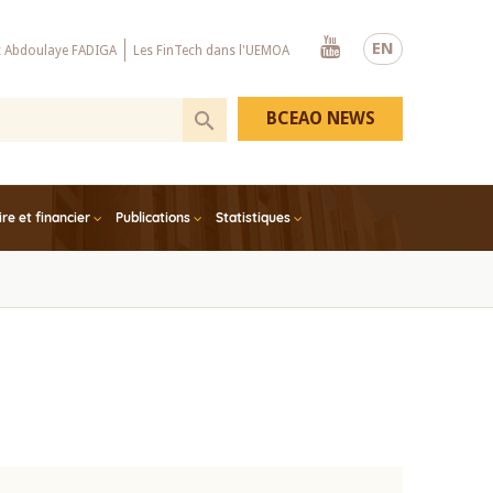
Youtube
EN
x Abdoulaye FADIGA
Les FinTech dans l'UEMOA
BCEAO NEWS
e et financier
Publications
Statistiques