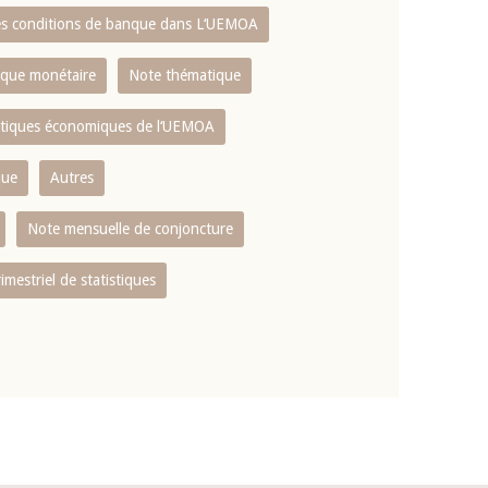
es conditions de banque dans L‘UEMOA
tique monétaire
Note thématique
istiques économiques de l‘UEMOA
que
Autres
Note mensuelle de conjoncture
rimestriel de statistiques