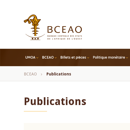
Skip
to
main
content
UMOA
BCEAO
Billets et pièces
Politique monétaire
Fil
BCEAO
Publications
d'Ariane
Publications