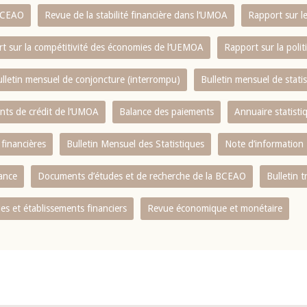
 BCEAO
Revue de la stabilité financière dans l‘UMOA
Rapport sur l
t sur la compétitivité des économies de l‘UEMOA
Rapport sur la poli
lletin mensuel de conjoncture (interrompu)
Bulletin mensuel de stat
ents de crédit de l‘UMOA
Balance des paiements
Annuaire statisti
 financières
Bulletin Mensuel des Statistiques
Note d’information
nance
Documents d’études et de recherche de la BCEAO
Bulletin t
s et établissements financiers
Revue économique et monétaire