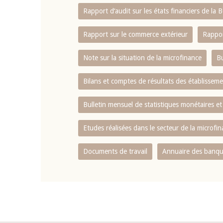
Rapport d‘audit sur les états financiers de la
Rapport sur le commerce extérieur
Rappor
Note sur la situation de la microfinance
Bu
Bilans et comptes de résultats des établissem
Bulletin mensuel de statistiques monétaires et
Etudes réalisées dans le secteur de la microfi
Documents de travail
Annuaire des banque