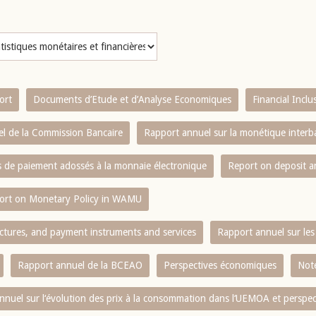
ort
Documents d’Etude et d’Analyse Economiques
Financial Incl
l de la Commission Bancaire
Rapport annuel sur la monétique inter
es de paiement adossés à la monnaie électronique
Report on deposit 
ort on Monetary Policy in WAMU
ctures, and payment instruments and services
Rapport annuel sur les 
Rapport annuel de la BCEAO
Perspectives économiques
Note
nnuel sur l‘évolution des prix à la consommation dans l‘UEMOA et perspec