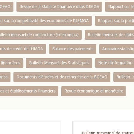
 BCEAO
Revue de la stabilité financière dans l‘UMOA
Rapport sur l
t sur la compétitivité des économies de l‘UEMOA
Rapport sur la poli
lletin mensuel de conjoncture (interrompu)
Bulletin mensuel de stat
ents de crédit de l‘UMOA
Balance des paiements
Annuaire statisti
 financières
Bulletin Mensuel des Statistiques
Note d’information
nance
Documents d’études et de recherche de la BCEAO
Bulletin t
s et établissements financiers
Revue économique et monétaire
Bulletin trimestriel de statist