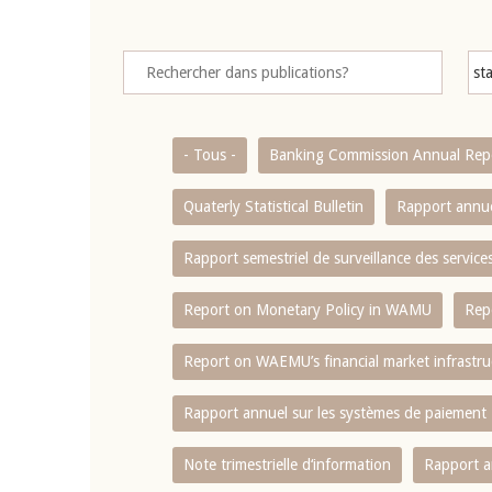
- Tous -
Banking Commission Annual Rep
Quaterly Statistical Bulletin
Rapport annue
Rapport semestriel de surveillance des servic
Report on Monetary Policy in WAMU
Rep
Report on WAEMU’s financial market infrastru
Rapport annuel sur les systèmes de paiement
Note trimestrielle d‘information
Rapport a