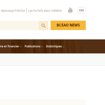
Youtube
EN
x Abdoulaye FADIGA
Les FinTech dans l'UEMOA
BCEAO NEWS
e et financier
Publications
Statistiques