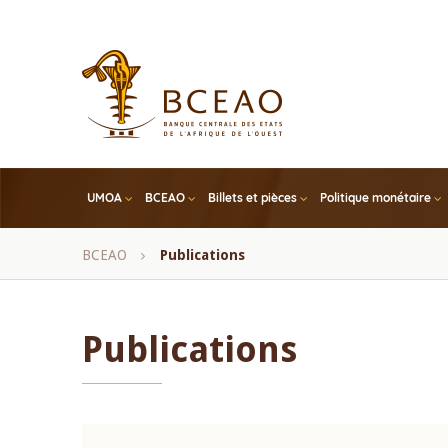
Skip
to
main
content
UMOA
BCEAO
Billets et pièces
Politique monétaire
Fil
BCEAO
Publications
d'Ariane
Publications