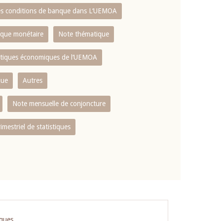
es conditions de banque dans L‘UEMOA
tique monétaire
Note thématique
istiques économiques de l‘UEMOA
que
Autres
Note mensuelle de conjoncture
rimestriel de statistiques
iques