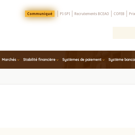
Menu
Communiqué
PI-SPI
Recrutements BCEAO
COFEB
Pri
Top
Marchés
Stabilité financière
Systèmes de paiement
Système bancair