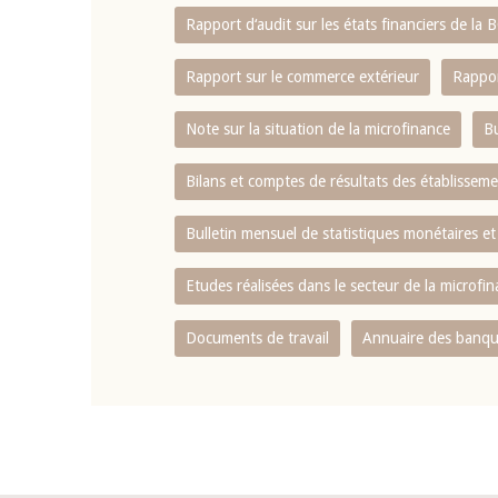
Rapport d‘audit sur les états financiers de la
Rapport sur le commerce extérieur
Rappor
Note sur la situation de la microfinance
Bu
Bilans et comptes de résultats des établissem
Bulletin mensuel de statistiques monétaires et
Etudes réalisées dans le secteur de la microfi
Documents de travail
Annuaire des banque