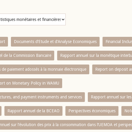
ort
Documents d’Etude et d’Analyse Economiques
Financial Incl
l de la Commission Bancaire
Rapport annuel sur la monétique inter
es de paiement adossés à la monnaie électronique
Report on deposit 
ort on Monetary Policy in WAMU
ctures, and payment instruments and services
Rapport annuel sur les 
Rapport annuel de la BCEAO
Perspectives économiques
Note
nnuel sur l‘évolution des prix à la consommation dans l‘UEMOA et perspec