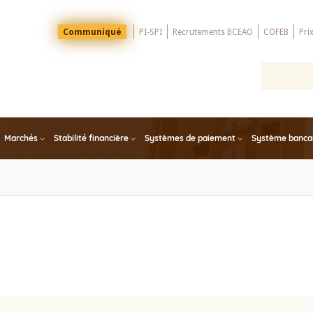
Menu
Communiqué
PI-SPI
Recrutements BCEAO
COFEB
Pri
Top
Marchés
Stabilité financière
Systèmes de paiement
Système bancair