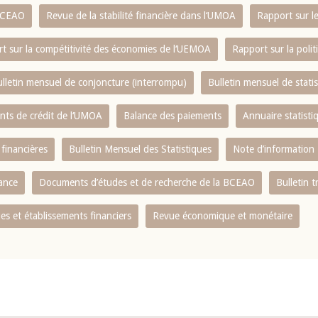
 BCEAO
Revue de la stabilité financière dans l‘UMOA
Rapport sur l
t sur la compétitivité des économies de l‘UEMOA
Rapport sur la poli
lletin mensuel de conjoncture (interrompu)
Bulletin mensuel de stat
ents de crédit de l‘UMOA
Balance des paiements
Annuaire statisti
 financières
Bulletin Mensuel des Statistiques
Note d’information
nance
Documents d’études et de recherche de la BCEAO
Bulletin t
s et établissements financiers
Revue économique et monétaire