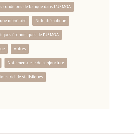
es conditions de banque dans L‘UEMOA
tique monétaire
Note thématique
istiques économiques de l‘UEMOA
que
Autres
Note mensuelle de conjoncture
rimestriel de statistiques