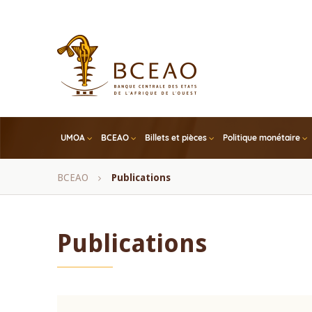
Skip
to
main
content
UMOA
BCEAO
Billets et pièces
Politique monétaire
Fil
BCEAO
Publications
d'Ariane
Publications