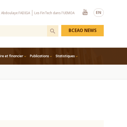
Youtube
EN
x Abdoulaye FADIGA
Les FinTech dans l'UEMOA
BCEAO NEWS
e et financier
Publications
Statistiques