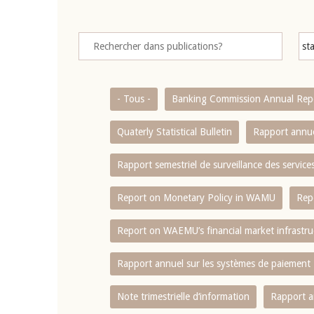
- Tous -
Banking Commission Annual Rep
Quaterly Statistical Bulletin
Rapport annue
Rapport semestriel de surveillance des servic
Report on Monetary Policy in WAMU
Rep
Report on WAEMU’s financial market infrastru
Rapport annuel sur les systèmes de paiement
Note trimestrielle d‘information
Rapport a