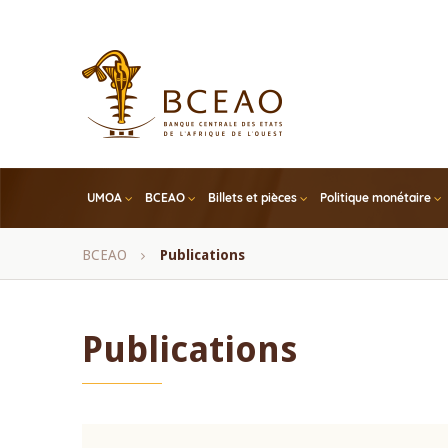
Skip
to
main
content
UMOA
BCEAO
Billets et pièces
Politique monétaire
Fil
BCEAO
Publications
d'Ariane
Publications