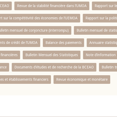
 BCEAO
Revue de la stabilité financière dans l‘UMOA
Rapport sur l
t sur la compétitivité des économies de l‘UEMOA
Rapport sur la poli
lletin mensuel de conjoncture (interrompu)
Bulletin mensuel de stat
ents de crédit de l‘UMOA
Balance des paiements
Annuaire statisti
 financières
Bulletin Mensuel des Statistiques
Note d’information
nance
Documents d’études et de recherche de la BCEAO
Bulletin t
s et établissements financiers
Revue économique et monétaire