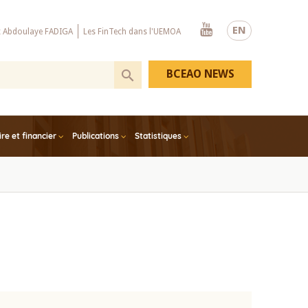
Youtube
EN
x Abdoulaye FADIGA
Les FinTech dans l'UEMOA
BCEAO NEWS
e et financier
Publications
Statistiques