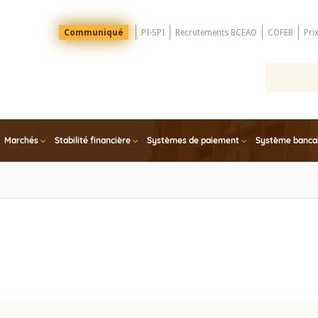
Menu
Communiqué
PI-SPI
Recrutements BCEAO
COFEB
Pri
Top
Marchés
Stabilité financière
Systèmes de paiement
Système bancair