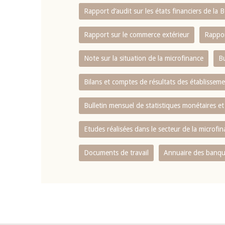
Rapport d‘audit sur les états financiers de la
Rapport sur le commerce extérieur
Rappor
Note sur la situation de la microfinance
Bu
Bilans et comptes de résultats des établissem
Bulletin mensuel de statistiques monétaires et
Etudes réalisées dans le secteur de la microfi
Documents de travail
Annuaire des banque