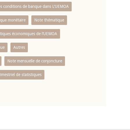
es conditions de banque dans L‘UEMOA
tique monétaire
Note thématique
istiques économiques de l‘UEMOA
que
Autres
Note mensuelle de conjoncture
rimestriel de statistiques