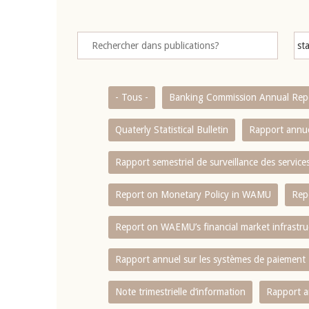
- Tous -
Banking Commission Annual Rep
Quaterly Statistical Bulletin
Rapport annue
Rapport semestriel de surveillance des servic
Report on Monetary Policy in WAMU
Rep
Report on WAEMU’s financial market infrastru
Rapport annuel sur les systèmes de paiement
Note trimestrielle d‘information
Rapport a