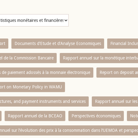
ort
Documents d’Etude et d’Analyse Economiques
Financial Incl
l de la Commission Bancaire
Rapport annuel sur la monétique inter
es de paiement adossés à la monnaie électronique
Report on deposit 
ort on Monetary Policy in WAMU
ctures, and payment instruments and services
Rapport annuel sur les 
Rapport annuel de la BCEAO
Perspectives économiques
Note
nnuel sur l‘évolution des prix à la consommation dans l‘UEMOA et perspec