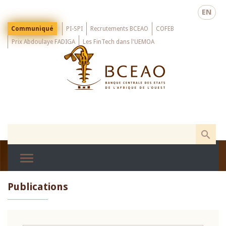
Skip
EN
to
main
Menu
Communiqué
PI-SPI
Recrutements BCEAO
COFEB
Top
content
Prix Abdoulaye FADIGA
Les FinTech dans l'UEMOA
Publications