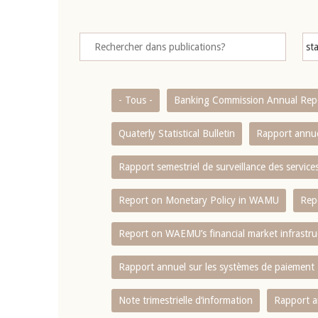
- Tous -
Banking Commission Annual Rep
Quaterly Statistical Bulletin
Rapport annue
Rapport semestriel de surveillance des servic
Report on Monetary Policy in WAMU
Rep
Report on WAEMU’s financial market infrastru
Rapport annuel sur les systèmes de paiement
Note trimestrielle d‘information
Rapport a