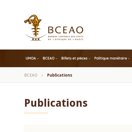
Skip
to
main
content
UMOA
BCEAO
Billets et pièces
Politique monétaire
Fil
BCEAO
Publications
d'Ariane
Publications