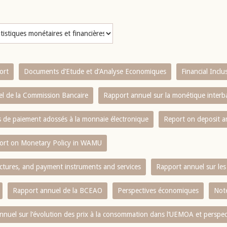
ort
Documents d’Etude et d’Analyse Economiques
Financial Incl
l de la Commission Bancaire
Rapport annuel sur la monétique inter
es de paiement adossés à la monnaie électronique
Report on deposit 
ort on Monetary Policy in WAMU
ctures, and payment instruments and services
Rapport annuel sur les 
Rapport annuel de la BCEAO
Perspectives économiques
Note
nnuel sur l‘évolution des prix à la consommation dans l‘UEMOA et perspec