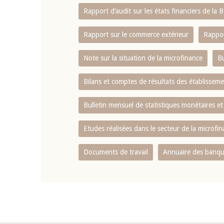
Rapport d‘audit sur les états financiers de la
Rapport sur le commerce extérieur
Rappor
Note sur la situation de la microfinance
Bu
Bilans et comptes de résultats des établissem
Bulletin mensuel de statistiques monétaires et
Etudes réalisées dans le secteur de la microfi
Documents de travail
Annuaire des banque