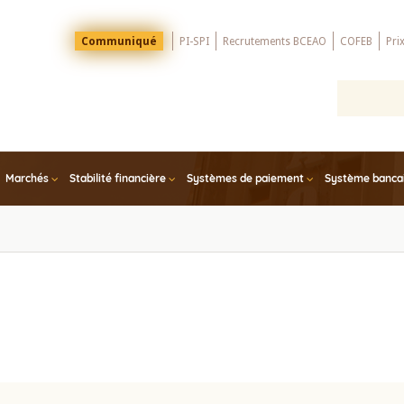
Menu
Communiqué
PI-SPI
Recrutements BCEAO
COFEB
Pri
Top
Marchés
Stabilité financière
Systèmes de paiement
Système bancair