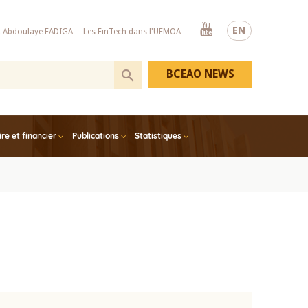
Youtube
EN
x Abdoulaye FADIGA
Les FinTech dans l'UEMOA
BCEAO NEWS
e et financier
Publications
Statistiques