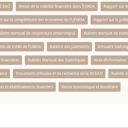
 BCEAO
Revue de la stabilité financière dans l‘UMOA
Rapport sur l
t sur la compétitivité des économies de l‘UEMOA
Rapport sur la poli
lletin mensuel de conjoncture (interrompu)
Bulletin mensuel de stat
ents de crédit de l‘UMOA
Balance des paiements
Annuaire statisti
 financières
Bulletin Mensuel des Statistiques
Note d’information
nance
Documents d’études et de recherche de la BCEAO
Bulletin t
s et établissements financiers
Revue économique et monétaire