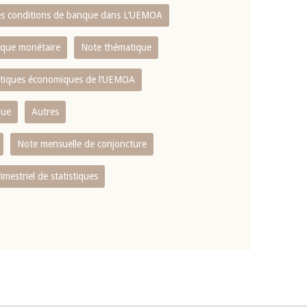
es conditions de banque dans L‘UEMOA
tique monétaire
Note thématique
istiques économiques de l‘UEMOA
que
Autres
Note mensuelle de conjoncture
rimestriel de statistiques