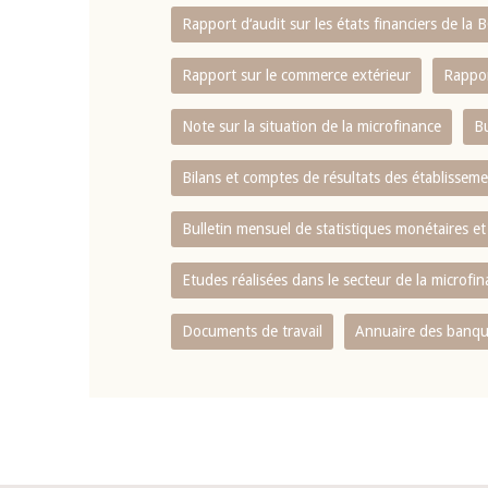
Rapport d‘audit sur les états financiers de la
Rapport sur le commerce extérieur
Rappor
Note sur la situation de la microfinance
Bu
Bilans et comptes de résultats des établissem
Bulletin mensuel de statistiques monétaires et
Etudes réalisées dans le secteur de la microfi
Documents de travail
Annuaire des banque