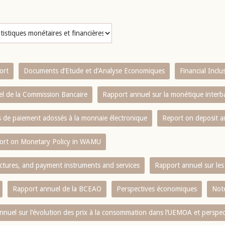
ort
Documents d’Etude et d’Analyse Economiques
Financial Incl
l de la Commission Bancaire
Rapport annuel sur la monétique inter
es de paiement adossés à la monnaie électronique
Report on deposit 
ort on Monetary Policy in WAMU
ctures, and payment instruments and services
Rapport annuel sur les 
Rapport annuel de la BCEAO
Perspectives économiques
Note
nnuel sur l‘évolution des prix à la consommation dans l‘UEMOA et perspec