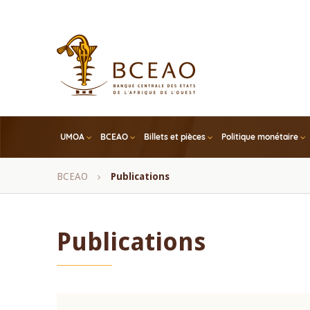
Skip
to
main
content
UMOA
BCEAO
Billets et pièces
Politique monétaire
Fil
BCEAO
Publications
d'Ariane
Publications