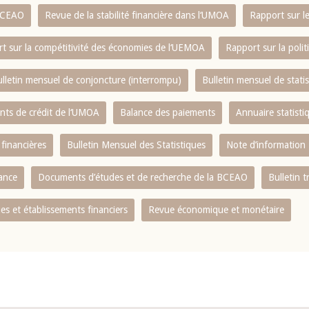
 BCEAO
Revue de la stabilité financière dans l‘UMOA
Rapport sur l
t sur la compétitivité des économies de l‘UEMOA
Rapport sur la poli
lletin mensuel de conjoncture (interrompu)
Bulletin mensuel de stat
ents de crédit de l‘UMOA
Balance des paiements
Annuaire statisti
 financières
Bulletin Mensuel des Statistiques
Note d’information
nance
Documents d’études et de recherche de la BCEAO
Bulletin t
s et établissements financiers
Revue économique et monétaire