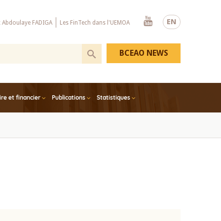
Youtube
EN
x Abdoulaye FADIGA
Les FinTech dans l'UEMOA
BCEAO NEWS
e et financier
Publications
Statistiques