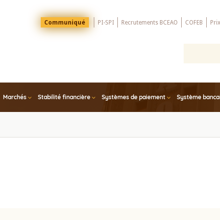
Menu
Communiqué
PI-SPI
Recrutements BCEAO
COFEB
Pri
Top
Marchés
Stabilité financière
Systèmes de paiement
Système bancair