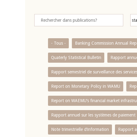
- Tous -
Banking Commission Annual Rep
Quaterly Statistical Bulletin
Rapport annue
Rapport semestriel de surveillance des servic
Report on Monetary Policy in WAMU
Rep
Report on WAEMU’s financial market infrastru
Rapport annuel sur les systèmes de paiement
Note trimestrielle d‘information
Rapport a