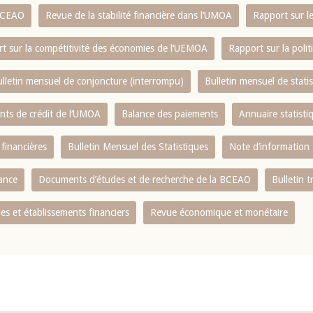
 BCEAO
Revue de la stabilité financière dans l‘UMOA
Rapport sur l
t sur la compétitivité des économies de l‘UEMOA
Rapport sur la poli
lletin mensuel de conjoncture (interrompu)
Bulletin mensuel de stat
ents de crédit de l‘UMOA
Balance des paiements
Annuaire statisti
 financières
Bulletin Mensuel des Statistiques
Note d’information
nance
Documents d’études et de recherche de la BCEAO
Bulletin t
s et établissements financiers
Revue économique et monétaire