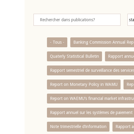
- Tous -
Banking Commission Annual Rep
Quaterly Statistical Bulletin
Rapport annue
Rapport semestriel de surveillance des servic
Report on Monetary Policy in WAMU
Rep
Report on WAEMU’s financial market infrastru
Rapport annuel sur les systèmes de paiement
Note trimestrielle d‘information
Rapport a