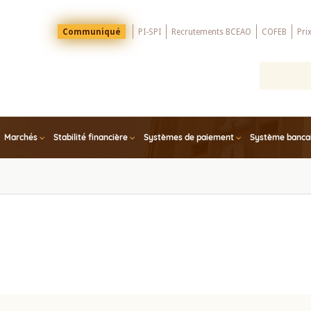
Menu
Communiqué
PI-SPI
Recrutements BCEAO
COFEB
Pri
Top
Marchés
Stabilité financière
Systèmes de paiement
Système bancair