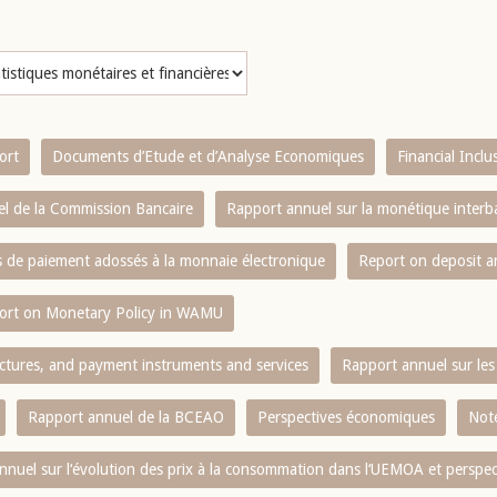
ort
Documents d’Etude et d’Analyse Economiques
Financial Incl
l de la Commission Bancaire
Rapport annuel sur la monétique inter
es de paiement adossés à la monnaie électronique
Report on deposit 
ort on Monetary Policy in WAMU
ctures, and payment instruments and services
Rapport annuel sur les 
Rapport annuel de la BCEAO
Perspectives économiques
Note
nnuel sur l‘évolution des prix à la consommation dans l‘UEMOA et perspec