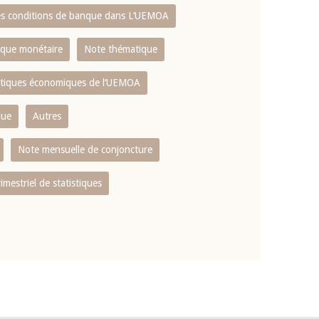
es conditions de banque dans L‘UEMOA
tique monétaire
Note thématique
istiques économiques de l‘UEMOA
que
Autres
Note mensuelle de conjoncture
rimestriel de statistiques