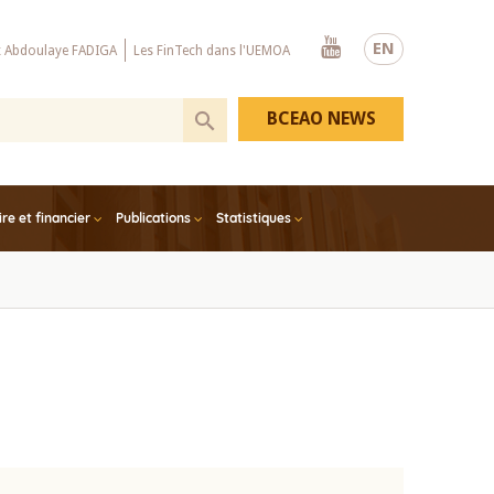
Youtube
EN
x Abdoulaye FADIGA
Les FinTech dans l'UEMOA
BCEAO NEWS
e et financier
Publications
Statistiques