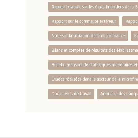
Rapport d‘audit sur les états financiers de la
Rapport sur le commerce extérieur
Rappor
Note sur la situation de la microfinance
Bu
Bilans et comptes de résultats des établissem
Bulletin mensuel de statistiques monétaires et
Etudes réalisées dans le secteur de la microfi
Documents de travail
Annuaire des banque