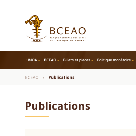
Skip
to
main
content
UMOA
BCEAO
Billets et pièces
Politique monétaire
Fil
BCEAO
Publications
d'Ariane
Publications