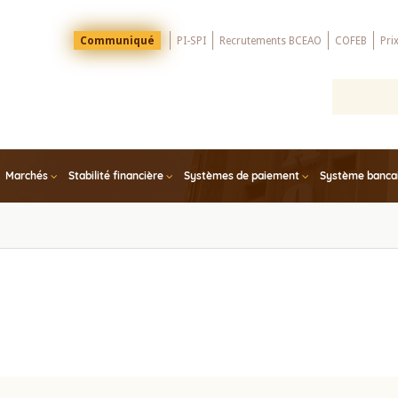
Menu
Communiqué
PI-SPI
Recrutements BCEAO
COFEB
Pri
Top
Marchés
Stabilité financière
Systèmes de paiement
Système bancair