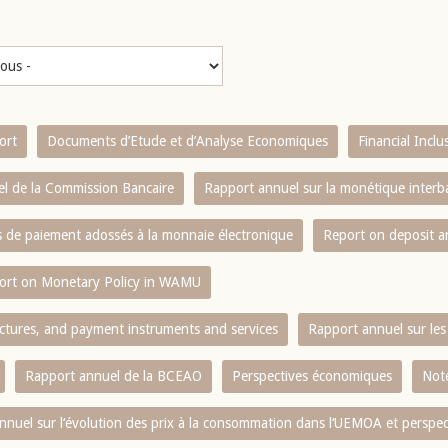
ort
Documents d’Etude et d’Analyse Economiques
Financial Incl
l de la Commission Bancaire
Rapport annuel sur la monétique inter
es de paiement adossés à la monnaie électronique
Report on deposit 
ort on Monetary Policy in WAMU
ctures, and payment instruments and services
Rapport annuel sur les 
Rapport annuel de la BCEAO
Perspectives économiques
Note
nnuel sur l‘évolution des prix à la consommation dans l‘UEMOA et perspec