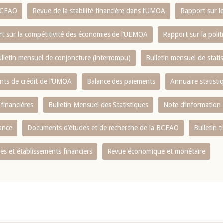
 BCEAO
Revue de la stabilité financière dans l‘UMOA
Rapport sur l
t sur la compétitivité des économies de l‘UEMOA
Rapport sur la poli
lletin mensuel de conjoncture (interrompu)
Bulletin mensuel de stat
ents de crédit de l‘UMOA
Balance des paiements
Annuaire statisti
 financières
Bulletin Mensuel des Statistiques
Note d’information
nance
Documents d’études et de recherche de la BCEAO
Bulletin t
s et établissements financiers
Revue économique et monétaire