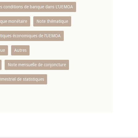
es conditions de banque dans L‘UEMOA
tique monétaire
Note thématique
istiques économiques de l‘UEMOA
que
Autres
Note mensuelle de conjoncture
rimestriel de statistiques