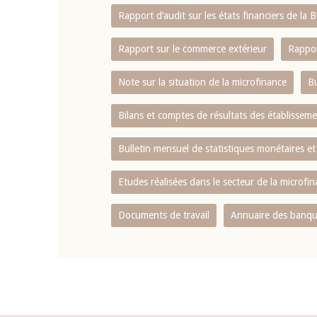
Rapport d‘audit sur les états financiers de la
Rapport sur le commerce extérieur
Rappor
Note sur la situation de la microfinance
Bu
Bilans et comptes de résultats des établissem
Bulletin mensuel de statistiques monétaires et
Etudes réalisées dans le secteur de la microfi
Documents de travail
Annuaire des banque