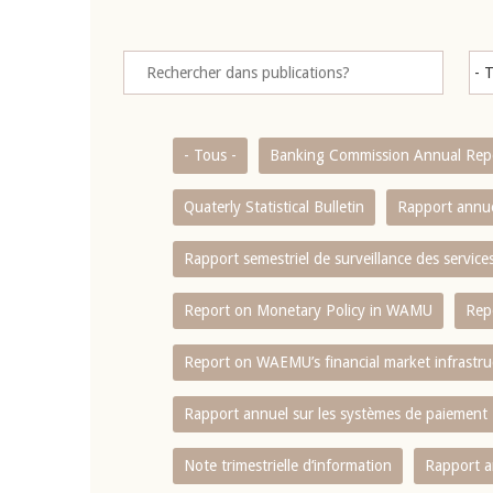
- Tous -
Banking Commission Annual Rep
Quaterly Statistical Bulletin
Rapport annue
Rapport semestriel de surveillance des servic
Report on Monetary Policy in WAMU
Rep
Report on WAEMU’s financial market infrastru
Rapport annuel sur les systèmes de paiement
Note trimestrielle d‘information
Rapport a