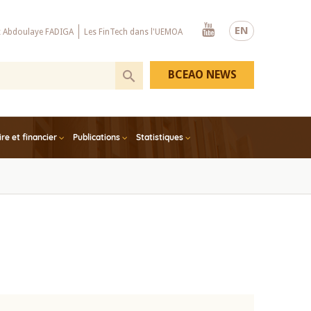
Youtube
EN
x Abdoulaye FADIGA
Les FinTech dans l'UEMOA
BCEAO NEWS
e et financier
Publications
Statistiques