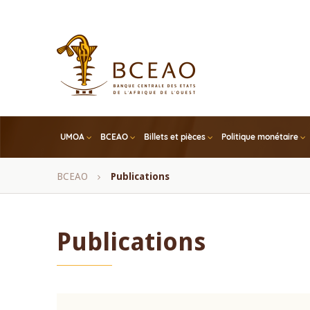
Skip
to
main
content
UMOA
BCEAO
Billets et pièces
Politique monétaire
Fil
BCEAO
Publications
d'Ariane
Publications