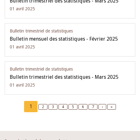
Bulletin trimestriel des statistiques - Mars 2025
01 avril 2025
Bulletin trimestriel de statistiques
Bulletin mensuel des statistiques - Février 2025
01 avril 2025
Bulletin trimestriel de statistiques
Bulletin trimestriel des statistiques - Mars 2025
01 avril 2025
Pagination
Current
1
Page
2
Page
3
Page
4
Page
5
Page
6
Page
7
Next
›
Last
»
page
page
page