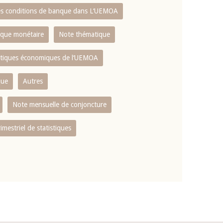
es conditions de banque dans L‘UEMOA
tique monétaire
Note thématique
istiques économiques de l‘UEMOA
que
Autres
Note mensuelle de conjoncture
rimestriel de statistiques