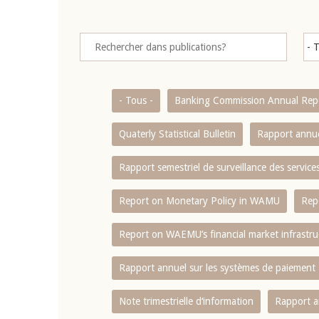
- Tous -
Banking Commission Annual Rep
Quaterly Statistical Bulletin
Rapport annue
Rapport semestriel de surveillance des servic
Report on Monetary Policy in WAMU
Rep
Report on WAEMU’s financial market infrastru
Rapport annuel sur les systèmes de paiement
Note trimestrielle d‘information
Rapport a