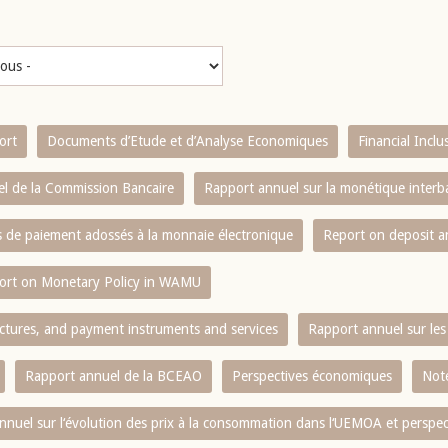
ort
Documents d’Etude et d’Analyse Economiques
Financial Incl
l de la Commission Bancaire
Rapport annuel sur la monétique inter
es de paiement adossés à la monnaie électronique
Report on deposit 
ort on Monetary Policy in WAMU
ctures, and payment instruments and services
Rapport annuel sur les 
Rapport annuel de la BCEAO
Perspectives économiques
Note
nnuel sur l‘évolution des prix à la consommation dans l‘UEMOA et perspec