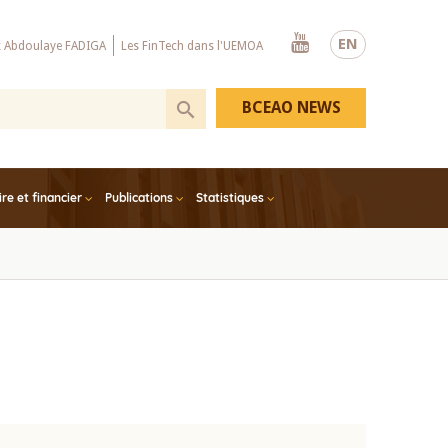
Youtube
EN
x Abdoulaye FADIGA
Les FinTech dans l'UEMOA
BCEAO NEWS
e et financier
Publications
Statistiques