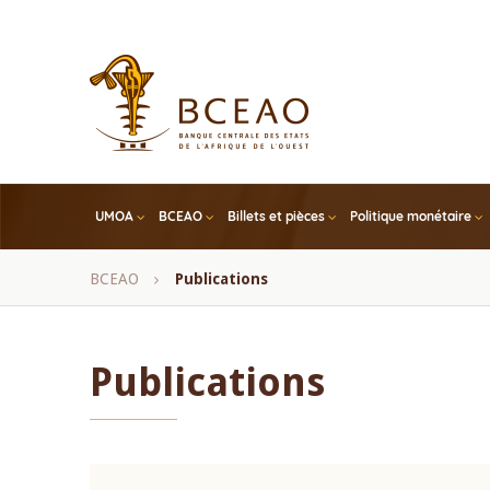
Skip
to
main
content
UMOA
BCEAO
Billets et pièces
Politique monétaire
Fil
BCEAO
Publications
d'Ariane
Publications