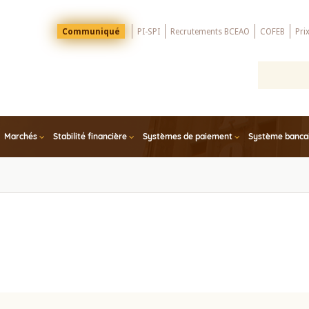
Menu
Communiqué
PI-SPI
Recrutements BCEAO
COFEB
Pri
Top
Marchés
Stabilité financière
Systèmes de paiement
Système bancair