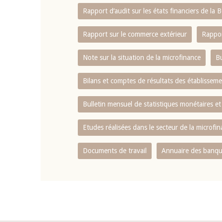
Rapport d‘audit sur les états financiers de la
Rapport sur le commerce extérieur
Rappor
Note sur la situation de la microfinance
Bu
Bilans et comptes de résultats des établissem
Bulletin mensuel de statistiques monétaires et
Etudes réalisées dans le secteur de la microfi
Documents de travail
Annuaire des banque