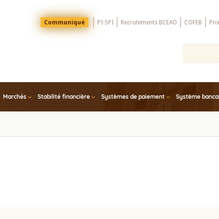
Menu
Communiqué
PI-SPI
Recrutements BCEAO
COFEB
Pri
Top
Marchés
Stabilité financière
Systèmes de paiement
Système bancair