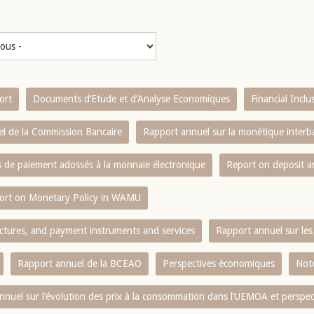
ort
Documents d’Etude et d’Analyse Economiques
Financial Incl
l de la Commission Bancaire
Rapport annuel sur la monétique inter
es de paiement adossés à la monnaie électronique
Report on deposit 
ort on Monetary Policy in WAMU
ctures, and payment instruments and services
Rapport annuel sur les 
Rapport annuel de la BCEAO
Perspectives économiques
Note
nnuel sur l‘évolution des prix à la consommation dans l‘UEMOA et perspec