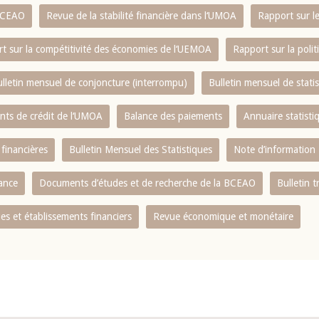
 BCEAO
Revue de la stabilité financière dans l‘UMOA
Rapport sur l
t sur la compétitivité des économies de l‘UEMOA
Rapport sur la poli
lletin mensuel de conjoncture (interrompu)
Bulletin mensuel de stat
ents de crédit de l‘UMOA
Balance des paiements
Annuaire statisti
 financières
Bulletin Mensuel des Statistiques
Note d’information
nance
Documents d’études et de recherche de la BCEAO
Bulletin t
s et établissements financiers
Revue économique et monétaire