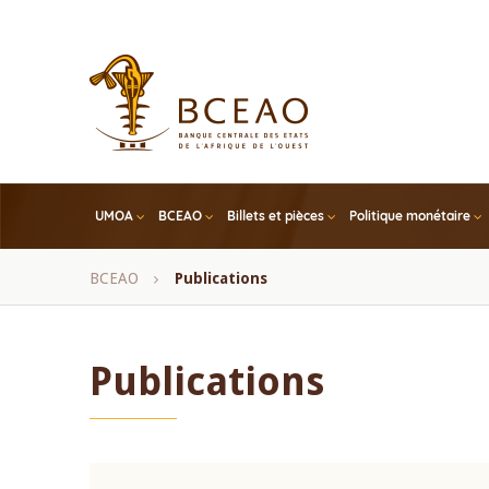
Skip
to
main
content
UMOA
BCEAO
Billets et pièces
Politique monétaire
Fil
BCEAO
Publications
d'Ariane
Publications