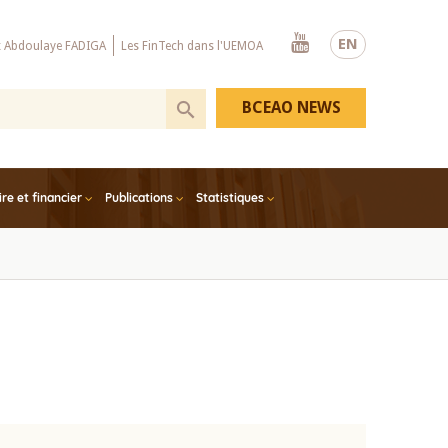
Youtube
EN
x Abdoulaye FADIGA
Les FinTech dans l'UEMOA
BCEAO NEWS
e et financier
Publications
Statistiques