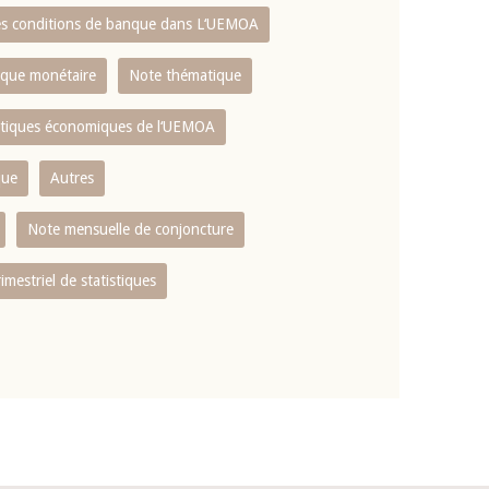
es conditions de banque dans L‘UEMOA
tique monétaire
Note thématique
istiques économiques de l‘UEMOA
que
Autres
Note mensuelle de conjoncture
rimestriel de statistiques