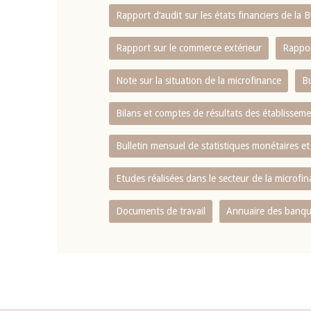
Rapport d‘audit sur les états financiers de la
Rapport sur le commerce extérieur
Rappor
Note sur la situation de la microfinance
Bu
Bilans et comptes de résultats des établissem
Bulletin mensuel de statistiques monétaires et
Etudes réalisées dans le secteur de la microfi
Documents de travail
Annuaire des banque