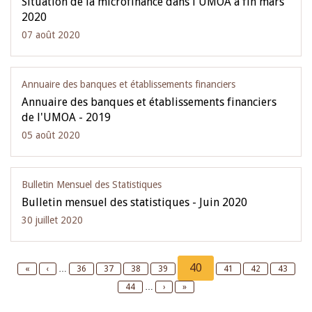
Situation de la microfinance dans l'UMOA à fin mars
2020
07 août 2020
Annuaire des banques et établissements financiers
Annuaire des banques et établissements financiers
de l'UMOA - 2019
05 août 2020
Bulletin Mensuel des Statistiques
Bulletin mensuel des statistiques - Juin 2020
30 juillet 2020
Pagination
Current
40
First
«
Previous
‹
…
Page
36
Page
37
Page
38
Page
39
Page
41
Page
42
Page
43
page
page
page
Page
44
…
Next
›
Last
»
page
page