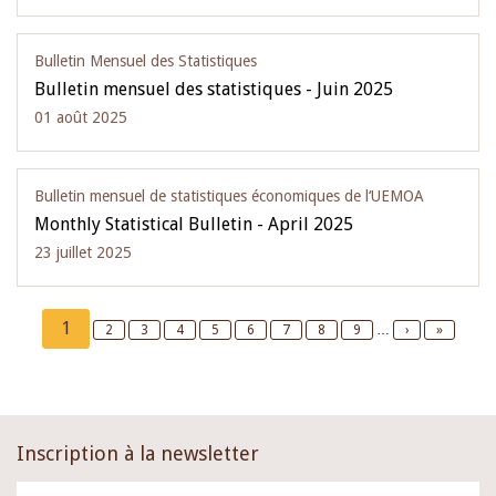
Bulletin Mensuel des Statistiques
Bulletin mensuel des statistiques - Juin 2025
01 août 2025
Bulletin mensuel de statistiques économiques de l‘UEMOA
Monthly Statistical Bulletin - April 2025
23 juillet 2025
Pagination
Current
1
Page
2
Page
3
Page
4
Page
5
Page
6
Page
7
Page
8
Page
9
…
Next
›
Last
»
page
page
page
Inscription à la newsletter