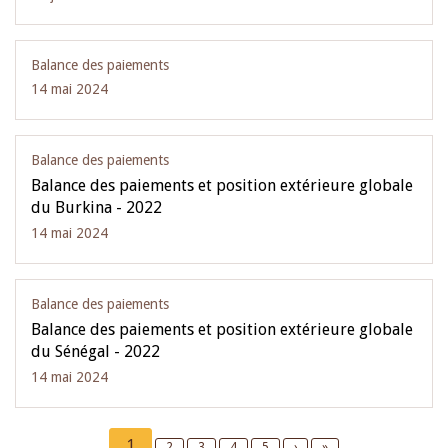
Balance des paiements
14 mai 2024
Balance des paiements
Balance des paiements et position extérieure globale
du Burkina - 2022
14 mai 2024
Balance des paiements
Balance des paiements et position extérieure globale
du Sénégal - 2022
14 mai 2024
Pagination
Current
1
Page
2
Page
3
Page
4
Page
5
Next
›
Last
»